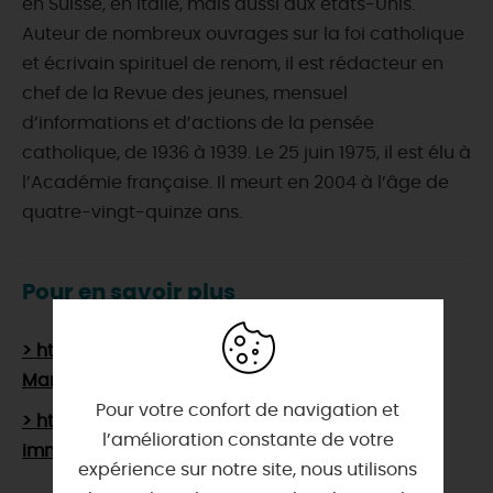
en Suisse, en Italie, mais aussi aux états-Unis.
Auteur de nombreux ouvrages sur la foi catholique
et écrivain spirituel de renom, il est rédacteur en
chef de la Revue des jeunes, mensuel
d’informations et d’actions de la pensée
catholique, de 1936 à 1939. Le 25 juin 1975, il est élu à
l’Académie française. Il meurt en 2004 à l’âge de
quatre-vingt-quinze ans.
Pour en savoir plus
> https://fr.wikipedia.org/wiki/Ambroise-
Marie_Carr%C3%A9
Pour votre confort de navigation et
> https://www.academie-francaise.fr/les-
l’amélioration constante de votre
immortels/robert-ambroise-marie-carre
expérience sur notre site, nous utilisons