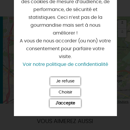
des cookies de mesure d’audience, de
performance, de sécurité et
statistiques. Ceci n’est pas de la
+
gourmandise mais sert à nous
-
améliorer !
A vous de nous accorder (ou non) votre
×
Itinéraire vers
consentement pour parfaire votre
FLEURY-LES-AUBRAIS
visite.
Voir notre politique de confidentialité
Je refuse
Choisir
| Map data ©
Leaflet
OpenStreetMap contributors
J'accepte
VOUS AIMEREZ AUSSI