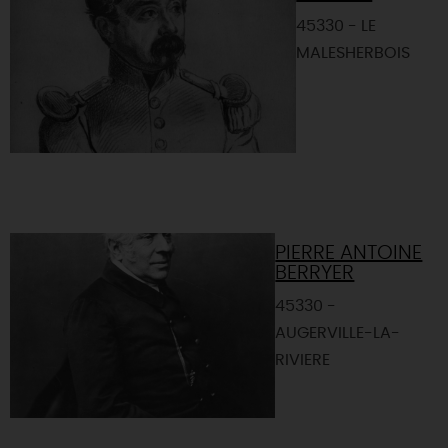
45330 - LE
MALESHERBOIS
PIERRE ANTOINE
BERRYER
45330 -
AUGERVILLE-LA-
RIVIERE