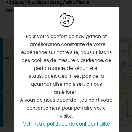
> https://fr.wikipedia.org/wiki/Pierre-
Antoine_Berryer
Pour votre confort de navigation et
+
l’amélioration constante de votre
expérience sur notre site, nous utilisons
-
des cookies de mesure d’audience, de
×
performance, de sécurité et
Itinéraire vers
AUGERVILLE-LA-RIVIERE
statistiques. Ceci n’est pas de la
gourmandise mais sert à nous
améliorer !
A vous de nous accorder (ou non) votre
consentement pour parfaire votre
visite.
Voir notre politique de confidentialité
| Map data ©
Leaflet
OpenStreetMap contributors