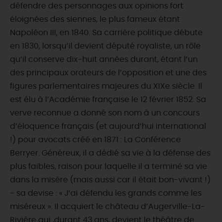
défendre des personnages aux opinions fort
éloignées des siennes, le plus fameux étant
Napoléon III, en 1840. Sa carrière politique débute
en 1830, lorsqu’il devient député royaliste, un rôle
qu’il conserve dix-huit années durant, étant l’un
des principaux orateurs de l’opposition et une des
figures parlementaires majeures du XIXe siècle. Il
est élu à l’Académie française le 12 février 1852. Sa
verve reconnue a donné son nom à un concours
d’éloquence français (et aujourd’hui international
!) pour avocats créé en 1871 : La Conférence
Berryer. Généreux, il a dédié sa vie à la défense des
plus faibles, raison pour laquelle il a terminé sa vie
dans la misère (mais aussi car il était bon-vivant !)
- sa devise : « J’ai défendu les grands comme les
miséreux ». Il acquiert le château d’Augerville-La-
Rivière qui ,durant 43 ans, devient le théâtre de