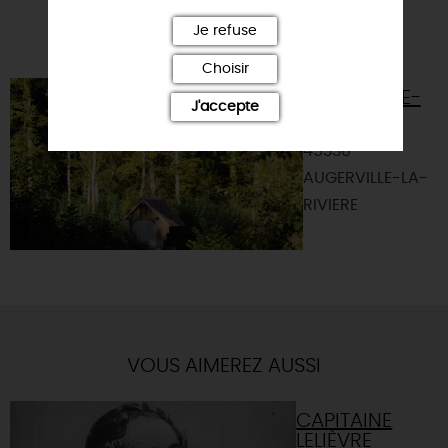
Je refuse
POURSUIVRE LA VISITE
Choisir
AUGERVILLE-
J'accepte
LA-RIVIÈRE
45330 -
AUGERVILLE-LA-
RIVIERE
VOUS AIMEREZ AUSSI
CAPITAINE
LELIÈVRE