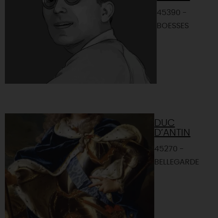
45390 -
BOESSES
DUC
D’ANTIN
45270 -
BELLEGARDE