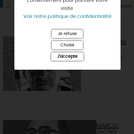
consentement pour parfaire votre
| Map data ©
Leaflet
OpenStreetMap contributors
visite.
Voir notre politique de confidentialité
VOUS AIMEREZ AUSSI
Je refuse
JOHN-FRANKLIN
Choisir
KOENIG
J'accepte
45340 - NANCRAY-
SUR-RIMARDE
MARCEL
JACNO