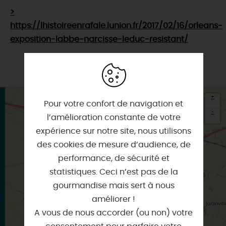
>
https://lhistoireenrafale.lunion.fr/2017/02/16/orleans-
exposition-labbe-narcisse-leduc-resistant/
+
Pour votre confort de navigation et
-
l’amélioration constante de votre
expérience sur notre site, nous utilisons
×
Itinéraire vers
des cookies de mesure d’audience, de
BEAUNE-LA-ROLANDE
performance, de sécurité et
statistiques. Ceci n’est pas de la
gourmandise mais sert à nous
améliorer !
A vous de nous accorder (ou non) votre