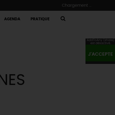
Chargement ...
AGENDA
PRATIQUE
RECHERCHE
AddToAny (share)
est désactivé.
J'ACCEPTE
NES