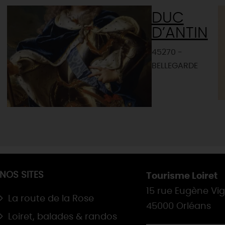
DUC
D’ANTIN
45270 -
BELLEGARDE
NOS SITES
Tourisme Loiret
15 rue Eugène Vi
La route de la Rose
45000 Orléans
Loiret, balades & randos