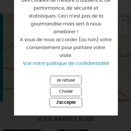
des cookies de mesure d’audience, de
performance, de sécurité et
statistiques. Ceci n’est pas de la
+
gourmandise mais sert à nous
-
améliorer !
A vous de nous accorder (ou non) votre
×
Itinéraire vers
consentement pour parfaire votre
BOYNES
visite.
Voir notre politique de confidentialité
Je refuse
Choisir
| Map data ©
Leaflet
OpenStreetMap contributors
J'accepte
VOUS AIMEREZ AUSSI