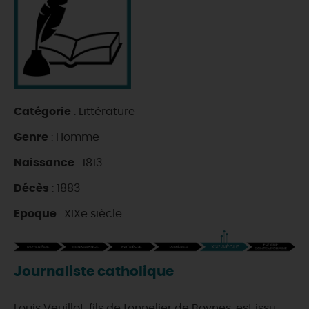
DEMAIN
CE WEEK-END
Catégorie
: Littérature
CETTE SEMAINE
Genre
: Homme
Naissance
: 1813
TOUT L'AGENDA
Décès
: 1883
Epoque
: XIXe siècle
Journaliste catholique
Louis Veuillot, fils de tonnelier de Boynes, est issu