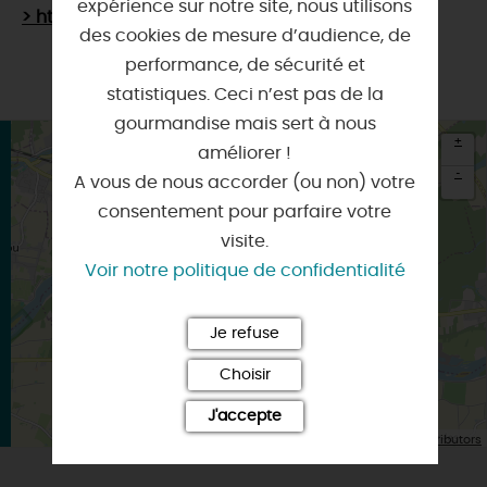
expérience sur notre site, nous utilisons
> http://www.1000questions.net/fr/jeanne/
des cookies de mesure d’audience, de
performance, de sécurité et
statistiques. Ceci n’est pas de la
gourmandise mais sert à nous
+
améliorer !
-
A vous de nous accorder (ou non) votre
consentement pour parfaire votre
×
Itinéraire vers
visite.
JARGEAU
Voir notre politique de confidentialité
Je refuse
Choisir
J'accepte
| Map data ©
Leaflet
OpenStreetMap contributors