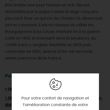
être brûlée vive pour hérésie en 1431. Elle est
réhabilitée par le pape Calixte III vingt-cinq ans
plus tard. Pour ce qui est de Charles VII, désormais
oint et couronné, il est en mesure de rallier les
Bourguignons à sa cause, mettant fin à la guerre
civile en 1435, et inversant ainsi la tendance du
conflit franco-anglais. Béatifiée en 1909 puis
canonisée en 1920, Jeanne d’Arc est seconde
sainte patronne de la France.
Pour en savoir plus
> https://fr.wikipedia.org/wiki/Jeanne_d%27Arc
Pour votre confort de navigation et
> https://www.histoire-france.net/moyen/jeanne-
l’amélioration constante de votre
darc