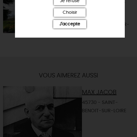
Je refuse
SUR-LOIRE
Choisir
45110 -
CHATEAUNEUF-SUR-
J'accepte
LOIRE
VOUS AIMEREZ AUSSI
MAX JACOB
45730 - SAINT-
BENOIT-SUR-LOIRE