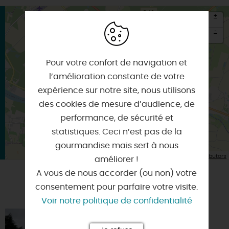
+
-
×
Itinéraire vers
Pour votre confort de navigation et
CHATEAUNEUF-SUR-LOIRE
l’amélioration constante de votre
expérience sur notre site, nous utilisons
des cookies de mesure d’audience, de
performance, de sécurité et
statistiques. Ceci n’est pas de la
gourmandise mais sert à nous
| Map data ©
Leaflet
OpenStreetMap contributors
améliorer !
A vous de nous accorder (ou non) votre
consentement pour parfaire votre visite.
POURSUIVRE LA VISITE
Voir notre politique de confidentialité
CHÂTEAU DE
CHÂTEAUNEUF-