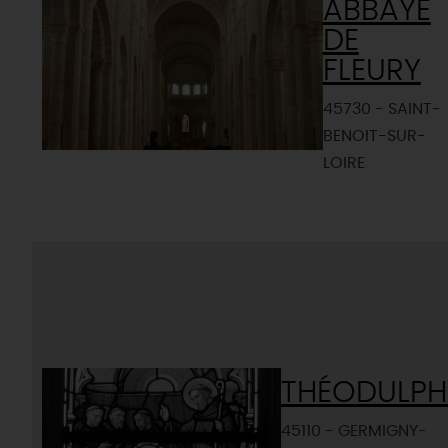
ABBAYE
DE
FLEURY
45730 - SAINT-
BENOIT-SUR-
LOIRE
THÉODULPH
45110 - GERMIGNY-