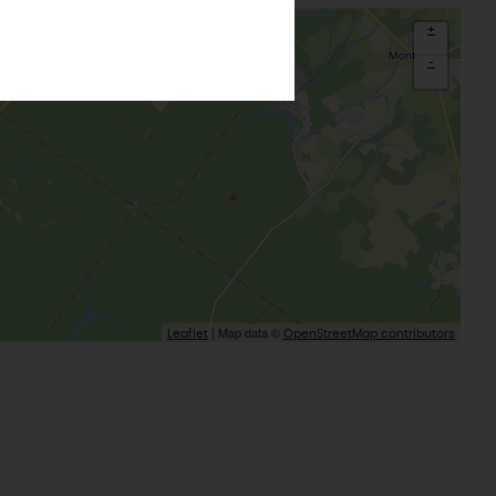
Montargis, Venise du Gâtinais
Nous contacter
La route de la rose
+
CETTE SEMAINE
Au détour des plus beaux villages du
-
Loiret
Le château de Sully-sur-Loire
udiques
Meung-sur-Loire
aludik
La Beauce
éatives
Le Gâtinais
Sacré patrimoine religieux
T
L'oratoire carolingien de Germigny-
des-Prés
Le Loiret, un département fleuri
| Map data ©
Leaflet
OpenStreetMap contributors