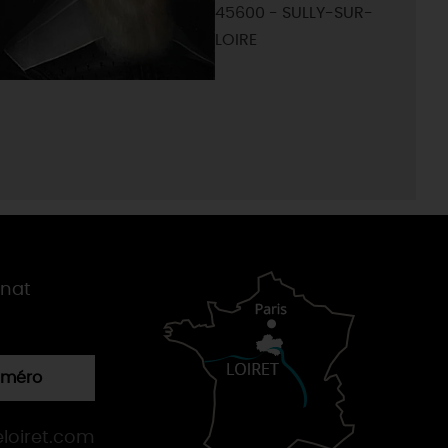
45600 - SULLY-SUR-
LOIRE
gnat
numéro
loiret.com