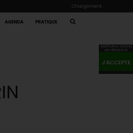
Chargement ...
AGENDA
PRATIQUE
RECHERCHE
AddToAny (share)
est désactivé.
J'ACCEPTE
IN