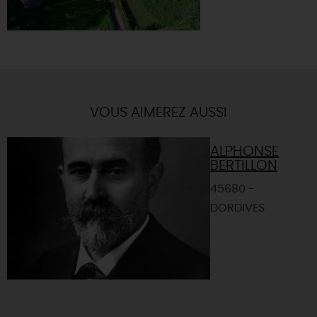
VOUS AIMEREZ AUSSI
ALPHONSE
BERTILLON
45680 -
DORDIVES