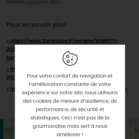
Bertillon jusqu’en 2016.
Pour en savoir plus
> https://www.20minutes.fr/societe/3098575-
20210825-flics-histoire-comment-alphonse-
bertillon-invente-police-technique-xixe-siecle
> https://www.cairn.info/revue-sens-dessous-
Pour votre confort de navigation et
2012-1-page-64.htm
l’amélioration constante de votre
> https://fr.wikipedia.org/wiki/Alphonse_Bertillon
expérience sur notre site, nous utilisons
des cookies de mesure d’audience, de
performance, de sécurité et
statistiques. Ceci n’est pas de la
+
gourmandise mais sert à nous
-
améliorer !