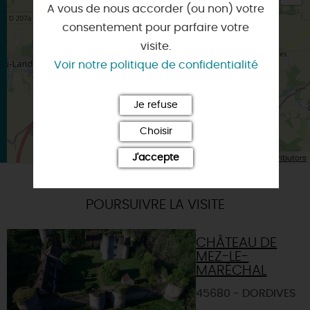
A vous de nous accorder (ou non) votre
×
Itinéraire vers
consentement pour parfaire votre
DORDIVES
visite.
Voir notre politique de confidentialité
Je refuse
Choisir
| Map data ©
J'accepte
Leaflet
OpenStreetMap contributors
POURSUIVRE LA VISITE
CHÂTEAU DE
MEZ-LE-
MARÉCHAL
45680 - DORDIVES