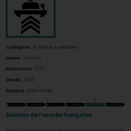
DEMAIN
CE WEEK-END
Catégorie
: Politique & Militaire
CETTE SEMAINE
Genre
: Femme
Naissance
: 1775
TOUT L'AGENDA
Décès
: 1843
Epoque
: XIXe siècle
Soldate de l’armée française
Anne Quatsault est la dernière d’une fratrie de cinq