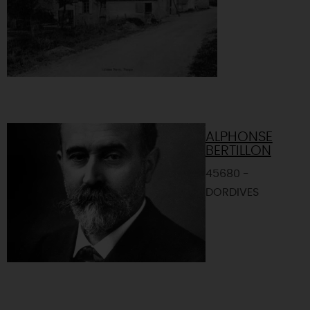
ALPHONSE
BERTILLON
45680 -
DORDIVES