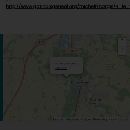
http://www.gatinaisgeneal.org/michelf/nargis/4_l
+
-
×
Itinéraire vers
NARGIS
| Map data ©
Leaflet
OpenStreetMap contributors