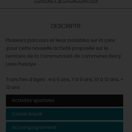
DEMAIN
DESCRIPTIF
CE WEEK-END
Plusieurs parcours et lieux possibles sur la Loire
,pour cette nouvelle activité proposée sur le
CETTE SEMAINE
territoire de la Communauté de communes Berry
Loire Puisaye.
TOUT L'AGENDA
Tranches d'âges : 4 à 6 ans, 7 à 9 ans, 10 à 12 ans, +
12 ans
Activités sportives :
Canoë kayak
Accompagnement