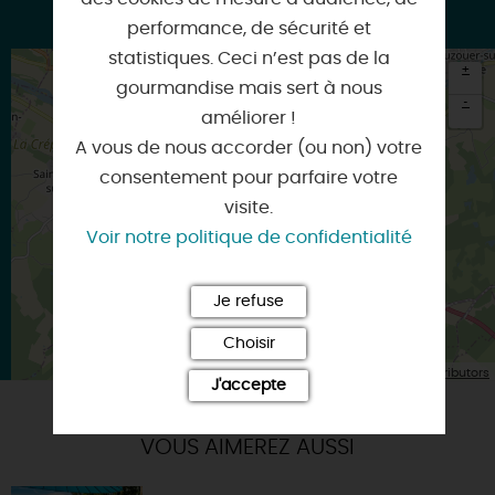
briarecanoe.fr
performance, de sécurité et
statistiques. Ceci n’est pas de la
+
gourmandise mais sert à nous
-
améliorer !
×
A vous de nous accorder (ou non) votre
Itinéraire vers
consentement pour parfaire votre
BRIARE
visite.
Voir notre politique de confidentialité
Je refuse
Choisir
| Map data ©
Leaflet
OpenStreetMap contributors
J'accepte
VOUS AIMEREZ AUSSI