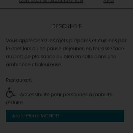
DEMAIN
DESCRIPTIF
CE WEEK-END
Vous apprécierez les mets préparés et cuisinés par
le chef lors d'une pause déjeuner, en terrasse face
CETTE SEMAINE
au port de plaisance ou bien en salle dans une
ambiance chaleureuse.
TOUT L'AGENDA
Restaurant
Accessibilité pour personnes à mobilité
réduite
Jean-Pierre MONOD