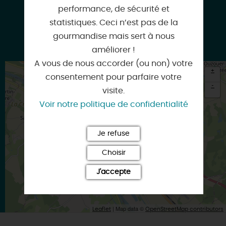
performance, de sécurité et
statistiques. Ceci n’est pas de la
gourmandise mais sert à nous
Google
améliorer !
A vous de nous accorder (ou non) votre
+
consentement pour parfaire votre
-
visite.
Voir notre politique de confidentialité
×
Itinéraire vers
BRIARE
Je refuse
Choisir
J'accepte
| Map data ©
Leaflet
OpenStreetMap contributors