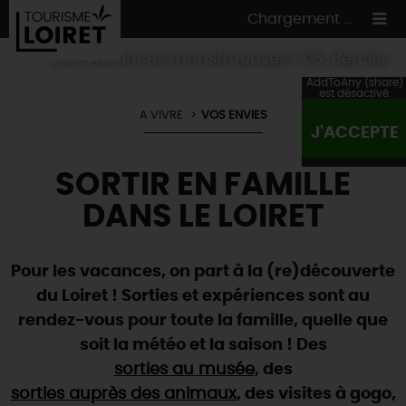
Chargement ...
Des vacances monstrueuses ! ©S. Bercier
AddToAny (share)
est désactivé.
A VIVRE
VOS ENVIES
J'ACCEPTE
ON A TESTÉ
POUR VOUS
SORTIR EN FAMILLE
HÉBERGEMENTS
VOS
ENVIES
DANS LE LOIRET
CULTURE
HÉBERGEMENTS
LES INCONTOURNABLES
MADE IN LOIRET
INSOLITES
EN MODE
CIRCUITS
& BALADES
NATURE
Pour les vacances, on part à la (re)découverte
RÉSERVER
MAINTENANT
du Loiret ! Sorties et expériences sont au
Où manger
TOUS À
L'EAU !
VILLES & VILLAGES
rendez-vous pour toute la famille, quelle que
Maîtres
restaurateurs
A NE PAS
RATER
EN MODE
NATURE
& AVENTURE
soit la météo et la saison ! Des
Nos
marchés
Téléchargez le Guide de l'été 2026 🤽🌞
TOUTES LES VISITES
sorties au musée
, des
Artistes et Artisans d'Art
TOURISME &
HANDICAP
...ET
AUSSI
Avis de fraicheur ici pour éviter la chaleur 🥵
sorties auprès des animaux
, des visites à gogo,
Nos
spécialités du terroir
et
producteurs