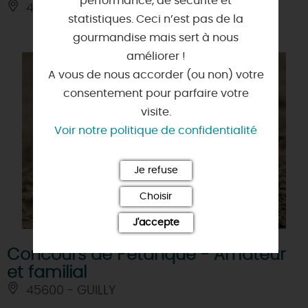
performance, de sécurité et
45150 - JARGEAU
statistiques. Ceci n’est pas de la
gourmandise mais sert à nous
améliorer !
A vous de nous accorder (ou non) votre
consentement pour parfaire votre
visite.
Voir notre politique de confidentialité
Je refuse
Choisir
J'accepte
Concours de Pétanque - Amateur
et familial
45600 - GUILLY