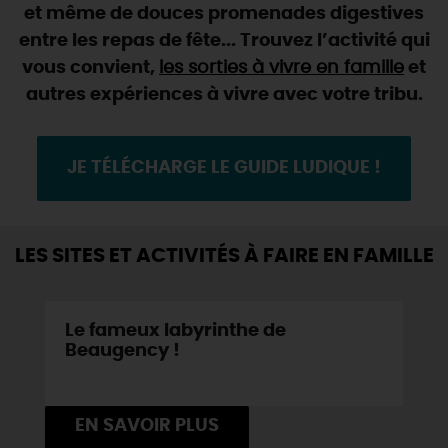
SE REPÉRER,
SE DÉPLACER
et même de douces promenades digestives
Visites
gourmandes
et
créatives
Des vacances auprès des animaux 🐎
entre les repas de fête... Trouvez l’activité qui
Vins et
vignobles
TOUTES LES ACTIVITÉS
INFOS &
SERVICES
(re)Découvrir les coulisses de la Faïencerie de
vous convient,
les sorties à vivre en famille
et
Chic,
une aire de pique-nique
Gien !
autres expériences à vivre avec votre tribu.
Par ici les
guinguettes
RÉSERVER
MAINTENANT
Expérimenter
les parcours Baludik
🕵️
Que rapporter du Loiret ?
La Route des
Métiers d'Art
Une saison de festivals 🎉
JE TÉLÉCHARGE LE GUIDE LUDIQUE !
TOUT L'ART DE VIVRE
Rendez-vous de la nature en 2026
Des sorties en famille dans le Loiret !
LES SITES ET ACTIVITÉS À FAIRE EN FAMILLE
Programme des animations "Loiret au fil de l'eau"
2026
Le fameux labyrinthe de
Où sortir ?
Beaugency !
AUJOURD'HUI
EN SAVOIR PLUS