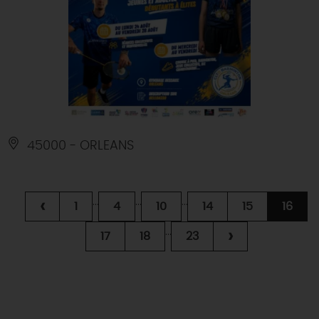
45000 - ORLEANS
...
...
...
‹
1
4
10
14
15
16
...
›
17
18
23