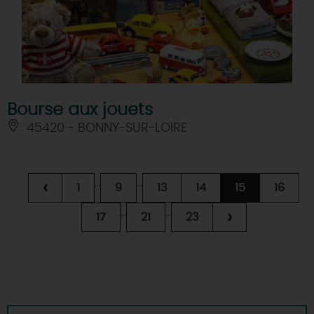
Bourse aux jouets
45420 - BONNY-SUR-LOIRE
...
...
‹
1
9
13
14
15
16
...
...
›
17
21
23