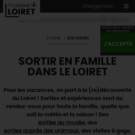
Chargement ...
Des vacances monstrueuses ! ©S. Bercier
AddToAny (share)
est désactivé.
A VIVRE
VOS ENVIES
J'ACCEPTE
ON A TESTÉ
POUR VOUS
SORTIR EN FAMILLE
HÉBERGEMENTS
VOS
ENVIES
DANS LE LOIRET
CULTURE
HÉBERGEMENTS
LES INCONTOURNABLES
MADE IN LOIRET
INSOLITES
EN MODE
CIRCUITS
& BALADES
NATURE
Pour les vacances, on part à la (re)découverte
RÉSERVER
MAINTENANT
du Loiret ! Sorties et expériences sont au
Où manger
TOUS À
L'EAU !
VILLES & VILLAGES
rendez-vous pour toute la famille, quelle que
Maîtres
restaurateurs
A NE PAS
RATER
EN MODE
NATURE
& AVENTURE
soit la météo et la saison ! Des
Nos
marchés
Téléchargez le Guide de l'été 2026 🤽🌞
TOUTES LES VISITES
sorties au musée
, des
Artistes et Artisans d'Art
TOURISME &
HANDICAP
...ET
AUSSI
Avis de fraicheur ici pour éviter la chaleur 🥵
sorties auprès des animaux
, des visites à gogo,
Nos
spécialités du terroir
et
producteurs