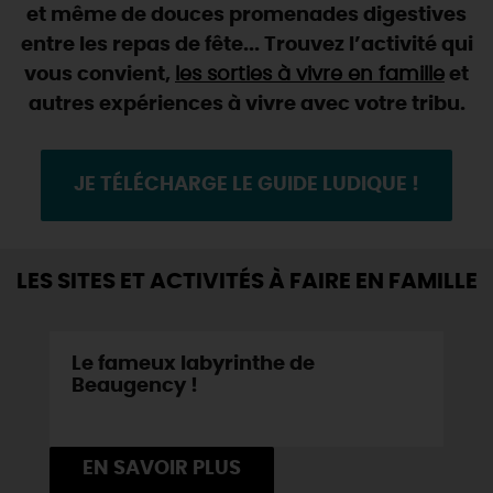
SE REPÉRER,
SE DÉPLACER
et même de douces promenades digestives
Visites
gourmandes
et
créatives
Des vacances auprès des animaux 🐎
entre les repas de fête... Trouvez l’activité qui
Vins et
vignobles
TOUTES LES ACTIVITÉS
INFOS &
SERVICES
(re)Découvrir les coulisses de la Faïencerie de
vous convient,
les sorties à vivre en famille
et
Chic,
une aire de pique-nique
Gien !
autres expériences à vivre avec votre tribu.
Par ici les
guinguettes
RÉSERVER
MAINTENANT
Expérimenter
les parcours Baludik
🕵️
Que rapporter du Loiret ?
La Route des
Métiers d'Art
Une saison de festivals 🎉
JE TÉLÉCHARGE LE GUIDE LUDIQUE !
TOUT L'ART DE VIVRE
Rendez-vous de la nature en 2026
Des sorties en famille dans le Loiret !
LES SITES ET ACTIVITÉS À FAIRE EN FAMILLE
Programme des animations "Loiret au fil de l'eau"
2026
Le fameux labyrinthe de
Où sortir ?
Beaugency !
AUJOURD'HUI
EN SAVOIR PLUS