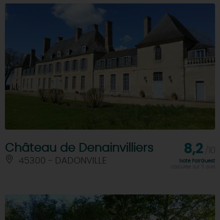
Château de Denainvilliers
8,2
/10
45300 - DADONVILLE
Note FairGuest
calculée sur 11 avis