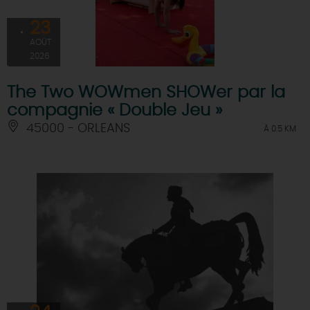
23
AOÛT
2026
The Two WOWmen SHOWer par la
compagnie « Double Jeu »
45000 - ORLEANS
À 0.5 KM