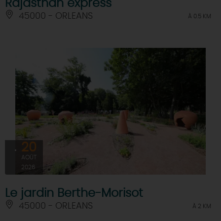
Rajasthan express
45000 - ORLEANS
À 0.5 KM
20
AOÛT
2026
Le jardin Berthe-Morisot
45000 - ORLEANS
À 2 KM