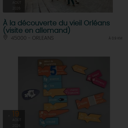
AOÛT
2026
À la découverte du vieil Orléans
(visite en allemand)
45000 - ORLEANS
À 0.9 KM
19
AOÛT
2026