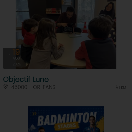
19
AOÛT
2026
Objectif Lune
45000 - ORLEANS
À 1 KM