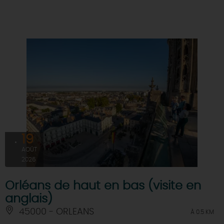
DEMAIN
CE WEEK-END
CETTE SEMAINE
TOUT L'AGENDA
19
AOÛT
2026
Orléans de haut en bas (visite en
anglais)
45000 - ORLEANS
À 0.5 KM