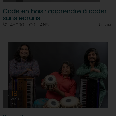
Code en bois : apprendre à coder
sans écrans
45000 - ORLEANS
À 0.5 KM
19
AOÛT
2026