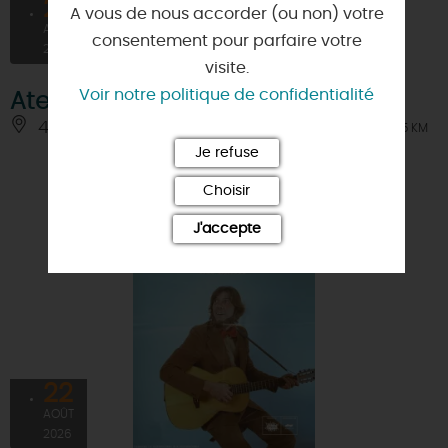
21
A vous de nous accorder (ou non) votre
AOÛT
consentement pour parfaire votre
2026
visite.
Voir notre politique de confidentialité
Atelier nature BIRDGO
45650 - SAINT-JEAN-LE-BLANC
À 2.5 KM
Je refuse
Choisir
J'accepte
22
AOÛT
2026