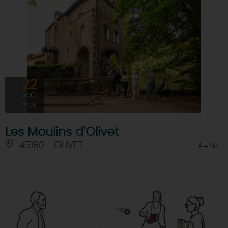
22
AOÛT
2026
Les Moulins d'Olivet
45160 - OLIVET
À 4 KM