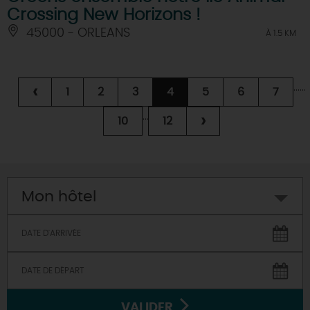
Crossing New Horizons !
45000 - ORLEANS
À 1.5 KM
...
...
‹
1
2
3
4
5
6
7
...
›
10
12
Mon hôtel
VALIDER