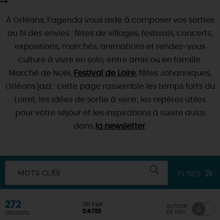
SE REPÉRER,
SE DÉPLACER
Visites
gourmandes
et
créatives
Des vacances auprès des animaux 🐎
À Orléans, l’agenda vous aide à composer vos sorties
Vins et
vignobles
TOUTES LES ACTIVITÉS
INFOS &
SERVICES
(re)Découvrir les coulisses de la Faïencerie de
au fil des envies : fêtes de villages, festivals, concerts,
Chic,
une aire de pique-nique
Gien !
Par ici les
expositions, marchés, animations et rendez-vous
guinguettes
RÉSERVER
MAINTENANT
Expérimenter
les parcours Baludik
🕵️
Que rapporter du Loiret ?
culture à vivre en solo, entre amis ou en famille.
Marché de Noël,
La Route des
Métiers d'Art
Festival de Loire
, fêtes Johanniques,
Une saison de festivals 🎉
Orléans'jazz : cette page rassemble les temps forts du
TOUT L'ART DE VIVRE
Rendez-vous de la nature en 2026
Loiret, les idées de sortie à venir, les repères utiles
pour votre séjour et les inspirations à suivre aussi
Des sorties en famille dans le Loiret !
dans
la newsletter
.
Programme des animations "Loiret au fil de l'eau"
2026
Où sortir ?
MOTS CLÉS
FILTRES
AUJOURD'HUI
272
TRI PAR
AUTOUR
DATES
DE MOI
résultats