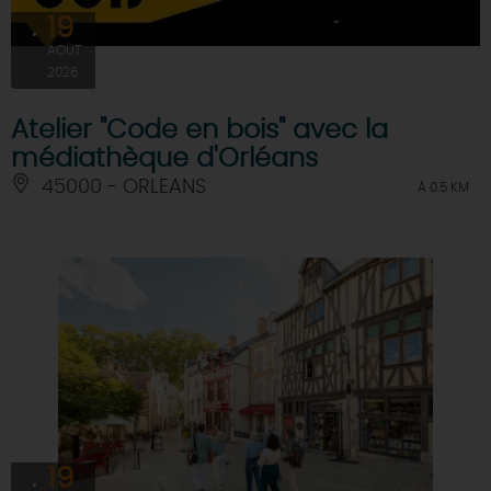
19
AOÛT
2026
Atelier "Code en bois" avec la
médiathèque d'Orléans
45000 - ORLEANS
À 0.5 KM
19