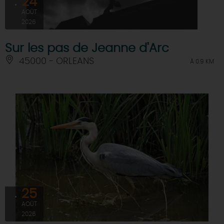
24
AOÛT
2026
Sur les pas de Jeanne d'Arc
45000 - ORLEANS
À 0.9 KM
25
AOÛT
2026