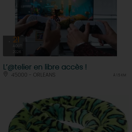
21
AOÛT
2026
L’@telier en libre accès !
45000 - ORLEANS
À 1.5 KM