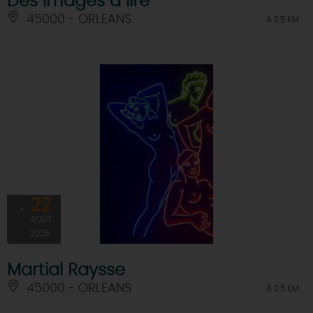
Des images à lire
45000 - ORLEANS
À 0.5 KM
22
AOÛT
2026
Martial Raysse
45000 - ORLEANS
À 0.5 KM