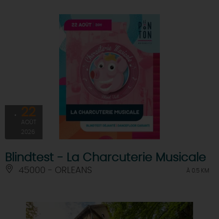
22
AOÛT
2026
Blindtest - La Charcuterie Musicale
45000 - ORLEANS
À 0.5 KM