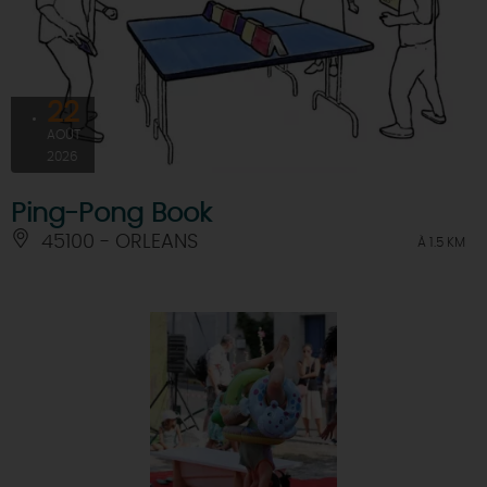
22
AOÛT
2026
Ping-Pong Book
45100 - ORLEANS
À 1.5 KM