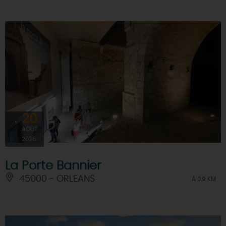
20
AOÛT
2026
La Porte Bannier
45000 - ORLEANS
À 0.9 KM