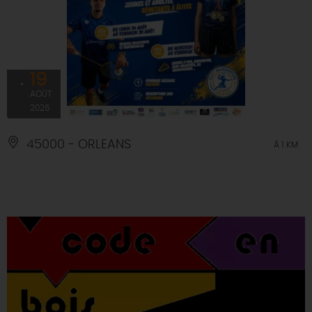
19
AOÛT
2026
45000 - ORLEANS
À 1 KM