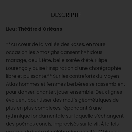
DEMAIN
DESCRIPTIF
Lieu :
Théâtre d'Orléans
CE WEEK-END
**Au cœur de la Vallée des Roses, en toute
occasion les Amazighs dansent l’Ahidous :
CETTE SEMAINE
mariage, deuil, fête, belle soirée d’été. Filipe
Lourenço y puise l’inspiration d’une chorégraphie
libre et puissante.** Sur les contreforts du Moyen
TOUT L'AGENDA
Atlas hommes et femmes berbères se rassemblent
pour danser, chanter, jouer ensemble. Deux lignes
évoluent pour tisser des motifs géométriques de
plus en plus complexes, répondant à une
rythmique fondamentale sur laquelle s’échangent
des poèmes concis, improvisés sur le vif. À la fois