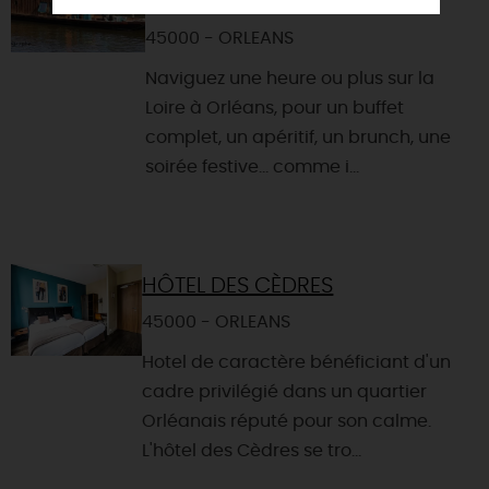
TOUE INCLUSIVE
45000 - ORLEANS
Naviguez une heure ou plus sur la
Loire à Orléans, pour un buffet
complet, un apéritif, un brunch, une
soirée festive... comme i...
HÔTEL DES CÈDRES
45000 - ORLEANS
Hotel de caractère bénéficiant d'un
cadre privilégié dans un quartier
Orléanais réputé pour son calme.
L'hôtel des Cèdres se tro...