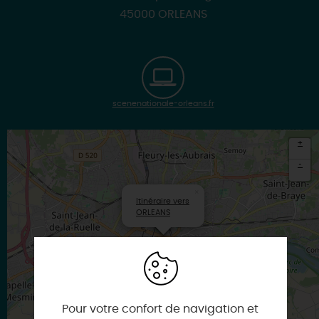
45000 ORLEANS
scenenationale-orleans.fr
+
-
×
Itinéraire vers
ORLEANS
Pour votre confort de navigation et