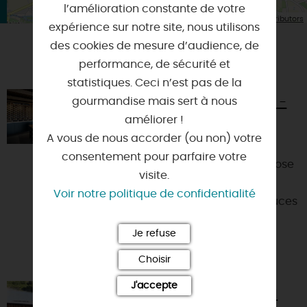
l’amélioration constante de votre
| Map data ©
Leaflet
OpenStreetMap contributors
expérience sur notre site, nous utilisons
des cookies de mesure d’audience, de
VOUS AIMEREZ AUSSI
performance, de sécurité et
statistiques. Ceci n’est pas de la
gourmandise mais sert à nous
LA BOUTIQUE MARTIN-POURET -
BOIGNY-SUR-BIONNE
améliorer !
A vous de nous accorder (ou non) votre
45760 - BOIGNY-SUR-BIONNE
consentement pour parfaire votre
La Maison Martin-Pouret vous propose
visite.
des vinaigres, des moutardes mais
Voir notre politique de confidentialité
aussi une gamme complète de sauces
froides et de condimen...
Je refuse
Choisir
J'accepte
CABOCHÉR, PROMENADES EN