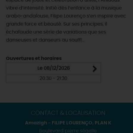
espace de joute et célébration d’unité, l’Ahidous
vibre d’intensité. Initié dès l’enfance à la musique
arabo-andalouse, Filipe Lourenço s’en inspire avec
grande force et beauté. Sur ses principes, il
échafaude une série de variations que ses
danseuses et danseurs au souffl...
Ouvertures et horaires
Le 08/12/2026
20:30 - 21:30
CONTACT & LOCALISATION
Amazigh - FILIPE LOURENÇO, PLAN K
boulevard pierre ségelle