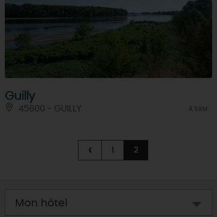
Guilly
45600 - GUILLY
À 5 KM
‹
1
2
Mon hôtel