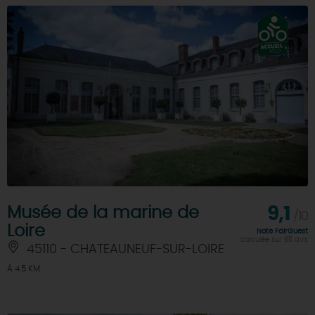
Musée de la marine de
9,1
/10
Loire
Note FairGuest
calculée sur 65 avis
45110 - CHATEAUNEUF-SUR-LOIRE
À 4.5 KM