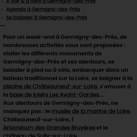
À voir & à faire
à Germigny-des-Prés
SE REPÉRER,
SE DÉPLACER
Visites
gourmandes
et
créatives
Des vacances auprès des animaux 🐎
Agenda
à Germigny-des-Prés
Vins et
vignobles
TOUTES LES ACTIVITÉS
INFOS &
SERVICES
Se balader
à Germigny-des-Prés
(re)Découvrir les coulisses de la Faïencerie de
Chic,
une aire de pique-nique
Gien !
Par ici les
guinguettes
RÉSERVER
MAINTENANT
Expérimenter
les parcours Baludik
🕵️
Pour un week-end à Germigny-des-Prés, de
Que rapporter du Loiret ?
nombreuses activités vous sont proposées :
La Route des
Métiers d'Art
Une saison de festivals 🎉
visiter les différents monuments de
TOUT L'ART DE VIVRE
Germigny-des-Prés et ses alentours, se
Rendez-vous de la nature en 2026
balader à pied ou à vélo, embarquer dans un
Des sorties en famille dans le Loiret !
bateau traditionnel sur la Loire, se baigner à la
Programme des animations "Loiret au fil de l'eau"
piscine de Châteauneuf-sur-Loire
, s'amuser à
2026
la
base de loisirs Les Avant-Gardes
...
Où sortir ?
Aux alentours de Germigny-des-Prés, ne
manquez pas : le
musée de la marine de Loire
,
Châteauneuf-sur-Loire, l'
AUJOURD'HUI
Arboretum des Grandes Bruyères
et le
château de Sully-sur-Loire
.