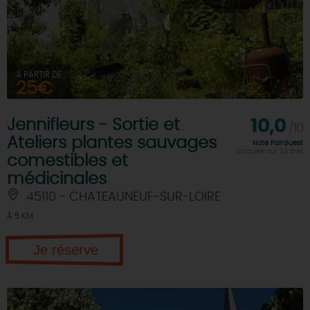
À PARTIR DE
25€
Jennifleurs - Sortie et
10,0
/10
Ateliers plantes sauvages
Note FairGuest
calculée sur 33 avis
comestibles et
médicinales
45110 - CHATEAUNEUF-SUR-LOIRE
À 5 KM
Je réserve