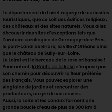
DEMAIN
Le département du Loiret regorge de curiosités
touristiques, que ce soit des édifices religieux,
des châteaux et des sites naturels. Vous allez
CE WEEK-END
découvrir des sites d’exceptions tels que
l’oratoire carolingien de Germigny-des-Prés,
CETTE SEMAINE
le pont-canal de Briare, la ville d’Orléans ainsi
que le château de Sully-sur-Loire.
Le Loiret est le berceau de la rose orléanaise !
TOUT L'AGENDA
Pour autant,
la Route de la Rose
n’impose pas
son chemin pour découvrir la fleur préférée
des français. Vous pouvez explorer une
vingtaine de jardins et rencontrer des
producteurs, au gré de vos envies.
Aussi, la Loire et les canaux forment une
grande boucle d’eau de plus de 300 km à