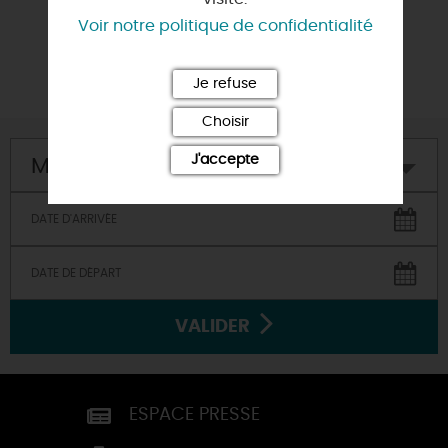
Voir notre politique de confidentialité
Par
Pierre-Elise
Je refuse
Choisir
J'accepte
Mon hôtel
VALIDER
ESPACE PRESSE