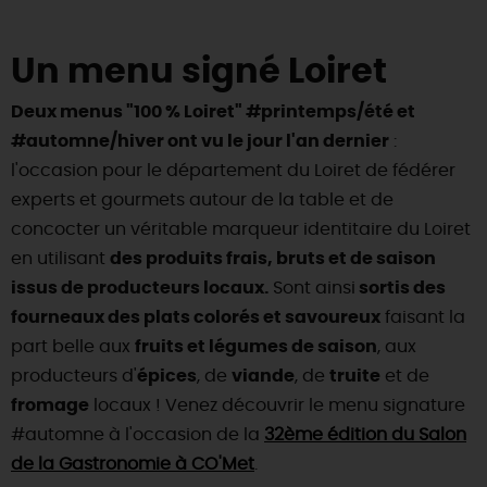
DEMAIN
Un menu signé Loiret
Deux menus "100 % Loiret" #printemps/été et
CE WEEK-END
#automne/hiver ont vu le jour l'an dernier
:
l'occasion pour le département du Loiret de fédérer
experts et gourmets autour de la table et de
CETTE SEMAINE
concocter un véritable marqueur identitaire du Loiret
en utilisant
des produits frais, bruts et de saison
issus de producteurs locaux.
TOUT L'AGENDA
Sont ainsi
sortis des
fourneaux des plats colorés et savoureux
faisant la
part belle aux
fruits et légumes de saison
, aux
producteurs d'
épices
, de
viande
, de
truite
et de
fromage
locaux ! Venez découvrir le menu signature
#automne à l'occasion de la
32ème édition du Salon
de la Gastronomie à CO'Met
.