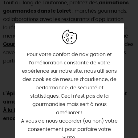
Tout au long de l'automne, profitez des
animations
gourmandes dans le Loiret
: marchés gourmands,
collaborations avec les restaurants d'application
loirétains, et, en novembre, la réalisation du plat ou
menu spécifique à la nouvelle édition de l'
Automne
Gourmand
. Une occasion parfaite pour découvrir des
saveurs uniques et se régaler dans les restaurants
Pour votre confort de navigation et
participants !
l’amélioration constante de votre
expérience sur notre site, nous utilisons
des cookies de mesure d’audience, de
performance, de sécurité et
L'épicurien.ne que vous êtes pourrait également
statistiques. Ceci n’est pas de la
aimer
les vignobles et vins AOC du Loiret
,
gourmandise mais sert à nous
À la table des chefs, en mode signature Loiret
et
améliorer !
encore
les recettes de ces chefs du Loiret
!
A vous de nous accorder (ou non) votre
consentement pour parfaire votre
visite.