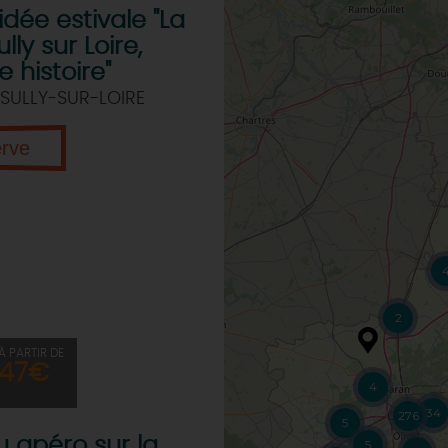
idée estivale "La
lly sur Loire,
 histoire"
SULLY-SUR-LOIRE
erve
2
À PARTIR DE
47€
4
34
276
5
 apéro sur la
5