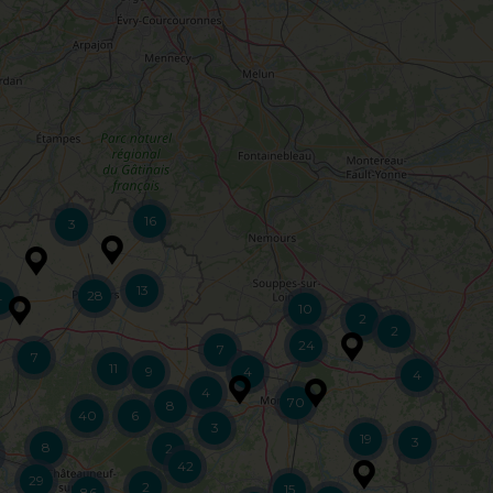
16
3
13
28
4
10
2
2
24
7
7
11
9
4
4
4
70
8
40
6
3
19
3
8
2
42
29
2
15
86