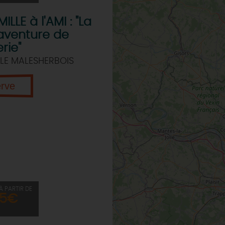
ILLE à l'AMI : "La
aventure de
rie"
LE MALESHERBOIS
erve
À PARTIR DE
5€