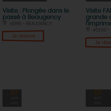
Visite : Plongée dans le
Visite FAM
passé à Beaugency
grande 
l'imprime
45190 - BEAUGENCY
45330 - 
Je réserve
Je rés
07
07
AOÛT
AOÛT
2026
2026