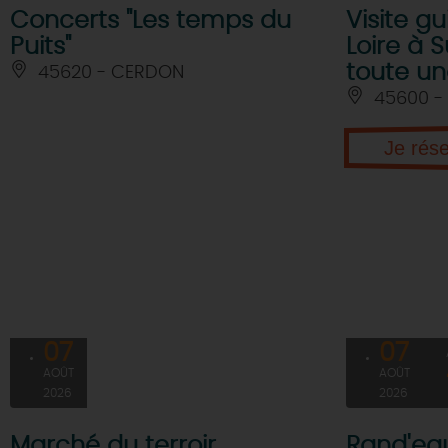
Concerts "Les temps du
Visite gu
Puits"
Loire à Su
toute une
45620 - CERDON
45600 - 
Je rés
07
07
AOÛT
AOÛT
2026
2026
Marché du terroir
Rand'eau