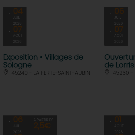
04
06
JUIL
JUIL
2026
2026
07
07
AOÛT
AOÛT
2026
2026
Exposition • Villages de
Ouvertur
Sologne
de Lorris
45240 - LA FERTE-SAINT-AUBIN
45260 - 
06
01
À PARTIR DE
2,5€
JUIL
AOÛT
2026
2026