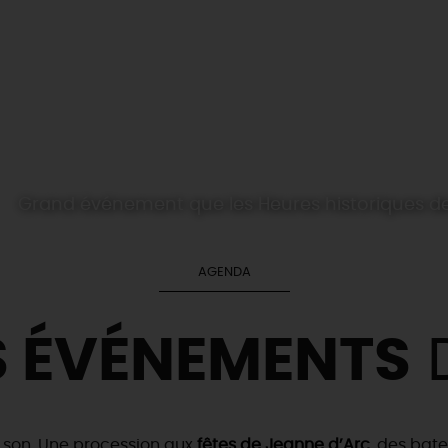
Grand événement que les Heures historiques de 
AGENDA
S ÉVÉNEMENTS
D
e son. Une procession aux
fêtes de Jeanne d’Arc
, des bat