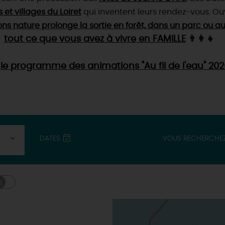
es et villages du Loiret
qui inventent leurs rendez-vous
. Ou
 nature prolonge la sortie en forêt, dans un parc ou au
tout ce que vous avez à vivre en FAMILLE
👨‍👩‍👧
i
le programme des animations "Au fil de l'eau" 202
DATES
VOUS RECHERCHE