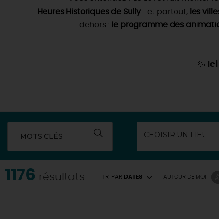
Heures Historiques de Sully
… et partout,
les vill
dehors :
le programme des animations
Ic
💦
MOTS CLÉS
1176
résultats
TRI PAR
DATES
AUTOUR
DE MOI