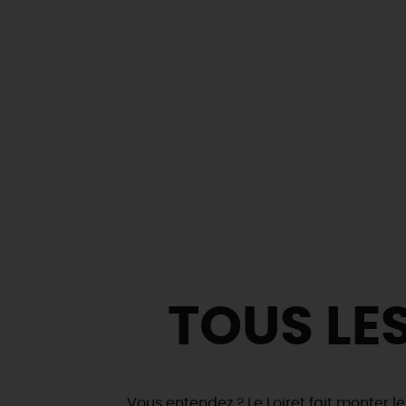
TOUS LE
Vous entendez ? Le Loiret fait monter l