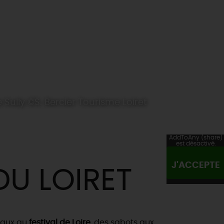
Sully ©S. Bercier Tourisme Loiret
AddToAny (share)
est désactivé.
J'ACCEPTE
U LOIRET
eaux au
festival de Loire
, des sabots aux