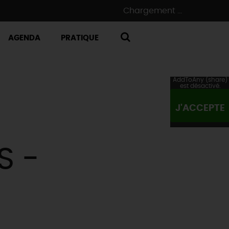
Chargement ...
AGENDA
PRATIQUE
RECHERCHE
AddToAny (share)
est désactivé.
J'ACCEPTE
S -