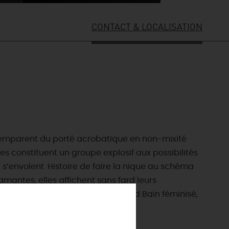
CONTACT & LOCALISATION
s’emparent du porté acrobatique en non-mixité
es constituent un groupe explosif aux possibilités
ES INCONTOURNABLES
t s’envolent. Histoire de faire la nique au schéma
ADE IN LOIRET
, amantes, elles affichent sans fard leurs
cines
e en bonnet pailleté, façon Le Grand Bain féminisé,
AUJOURD'HUI
Les musées d'Orléans et du Loiret
 s'amuser cet été
INFOS &
SERVICES
La forêt d'Orléans
La Sologne