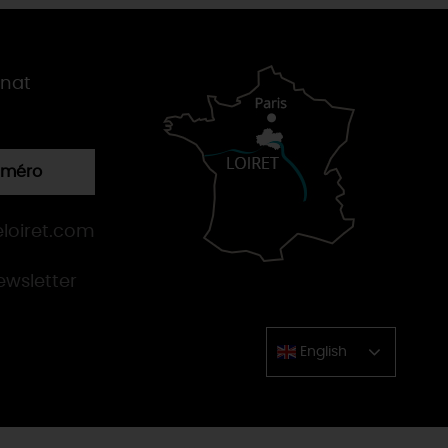
gnat
numéro
loiret.com
newsletter
English
Chinese