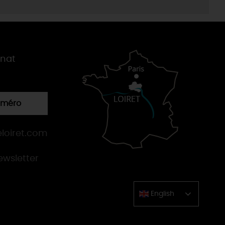
gnat
numéro
loiret.com
newsletter
English
Chinese