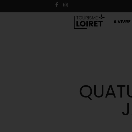
A VIVRE
QUATU
J