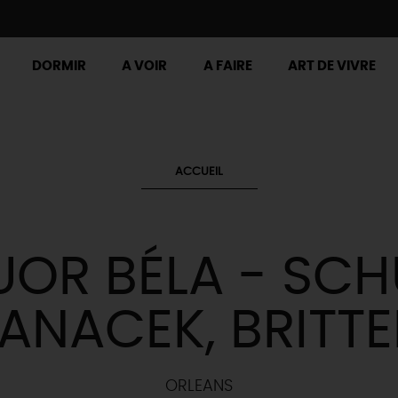
DORMIR
A VOIR
A FAIRE
ART DE VIVRE
ACCUEIL
OR BÉLA - SCH
ANACEK, BRITT
ORLEANS