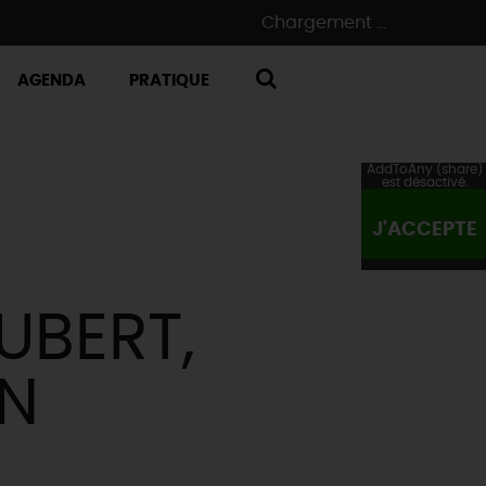
Chargement ...
AGENDA
PRATIQUE
RECHERCHE
AddToAny (share)
est désactivé.
J'ACCEPTE
UBERT,
EN