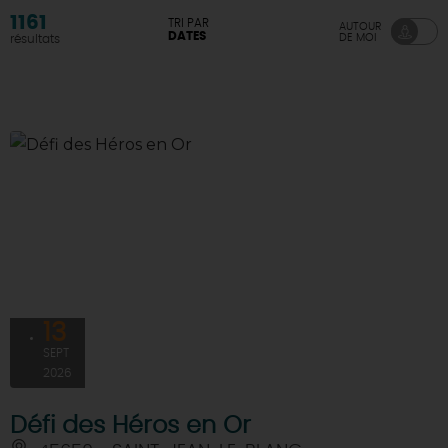
1161
TRI PAR
AUTOUR
DEMAIN
DATES
DE MOI
résultats
CE WEEK-END
CETTE SEMAINE
TOUT L'AGENDA
13
SEPT
2026
Défi des Héros en Or