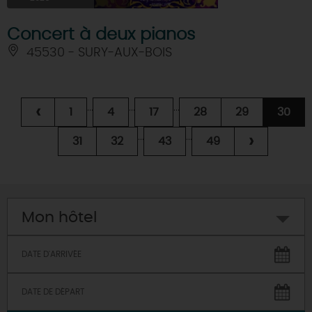
Concert à deux pianos
45530 - SURY-AUX-BOIS
...
...
...
‹
1
4
17
28
29
30
...
...
›
31
32
43
49
Mon hôtel