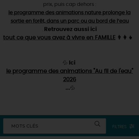
SE REPÉRER,
SE DÉPLACER
Visites
gourmandes
prix, puis cap dehors :
et
créatives
Des vacances auprès des animaux 🐎
Vins et
le programme des animations nature prolonge la
vignobles
TOUTES LES ACTIVITÉS
INFOS &
SERVICES
(re)Découvrir les coulisses de la Faïencerie de
Chic,
sortie en forêt, dans un parc ou au bord de l’eau
une aire de pique-nique
Gien !
Retrouvez aussi ici
Par ici les
guinguettes
.
RÉSERVER
MAINTENANT
Expérimenter
les parcours Baludik
🕵️
tout ce que vous avez à vivre en FAMILLE
👨‍👩‍👧
Que rapporter du Loiret ?
La Route des
Métiers d'Art
Une saison de festivals 🎉
TOUT L'ART DE VIVRE
Rendez-vous de la nature en 2026
Ici
💦
le programme des animations "Au fil de l'eau"
Des sorties en famille dans le Loiret !
2026
Programme des animations "Loiret au fil de l'eau"
...
💦
2026
Où sortir ?
MOTS CLÉS
FILTRES
AUJOURD'HUI