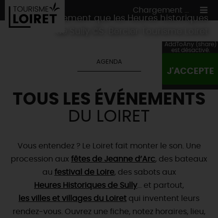
Chargement ...
Grand événement que les Heures historiques
de Sully ©S. Bercier Tourisme Loiret
AddToAny (share)
est désactivé.
AGENDA
J'ACCEPTE
ON A TESTÉ
POUR VOUS
TOUS LES ÉVÉNEMENTS
HÉBERGEMENTS
VOS
ENVIES
DU LOIRET
CULTURE
HÉBERGEMENTS
LES INCONTOURNABLES
MADE IN LOIRET
INSOLITES
EN MODE
CIRCUITS
& BALADES
NATURE
Vous entendez ? Le Loiret fait monter le son. Une
RÉSERVER
MAINTENANT
Où manger
procession aux
fêtes de Jeanne d’Arc
, des bateaux
TOUS À
L'EAU !
VILLES & VILLAGES
Maîtres
restaurateurs
au
festival de Loire
, des sabots aux
A NE PAS
RATER
EN MODE
NATURE
& AVENTURE
Nos
marchés
Heures Historiques de Sully
… et partout,
Téléchargez le Guide de l'été 2026 🤽🌞
TOUTES LES VISITES
Artistes et Artisans d'Art
les villes et villages du Loiret
qui inventent leurs
TOURISME &
HANDICAP
...ET
AUSSI
Avis de fraicheur ici pour éviter la chaleur 🥵
Nos
rendez-vous
spécialités du terroir
. Ouvrez une fiche, notez horaires, lieu,
et
producteurs