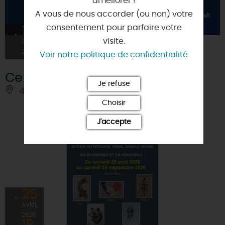
améliorer !
A vous de nous accorder (ou non) votre
consentement pour parfaire votre
18
visite.
SEPT
2026
Voir notre politique de confidentialité
Ce soir, on joue avec ... Arcaludia
Je refuse
45400 - FLEURY-LES-AUBRAIS
Choisir
J'accepte
25
AVRIL
2026
19