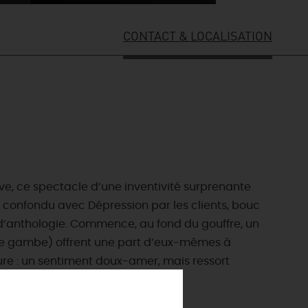
CONTACT & LOCALISATION
ive, ce spectacle d’une inventivité surprenante
confondu avec Dépression par les clients, bouc
t d’anthologie. Commence, au fond du gouffre, un
ES INCONTOURNABLES
les de gambe) offrent une part d’eux-mêmes à
ADE IN LOIRET
ture : un sentiment doux-amer, mais ressort
cines
AUJOURD'HUI
Les musées d'Orléans et du Loiret
 s'amuser cet été
INFOS &
SERVICES
La forêt d'Orléans