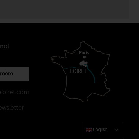
gnat
numéro
loiret.com
newsletter
English
Chinese