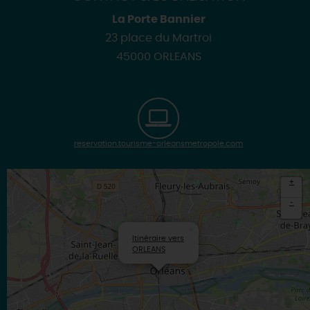
La Porte Bannier
23 place du Martroi
45000 ORLEANS
reservation.tourisme-orleansmetropole.com
+
-
×
Itinéraire vers
ORLEANS