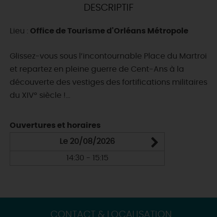
DESCRIPTIF
DEMAIN
Lieu :
Office de Tourisme d'Orléans Métropole
CE WEEK-END
Glissez-vous sous l’incontournable Place du Martroi
et repartez en pleine guerre de Cent-Ans à la
découverte des vestiges des fortifications militaires
CETTE SEMAINE
du XIV° siècle !...
Ouvertures et horaires
TOUT L'AGENDA
Le 20/08/2026
14:30 - 15:15
CONTACT & LOCALISATION