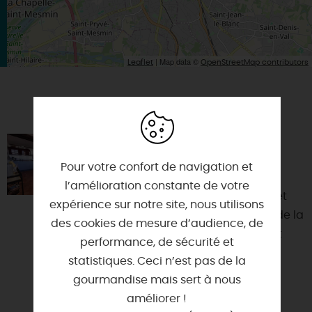
| Map data ©
Leaflet
OpenStreetMap contributors
VOUS AIMEREZ AUSSI
LA GABARE
Pour votre confort de navigation et
45000 - ORLEANS
l’amélioration constante de votre
Votre séjour à Orléans, Ville d'Art et
expérience sur notre site, nous utilisons
d'Histoire et aujourd'hui capitale de la
des cookies de mesure d’audience, de
région Centre-Val de Loire, se doit
performance, de sécurité et
d'être passe...
statistiques. Ceci n’est pas de la
gourmandise mais sert à nous
améliorer !