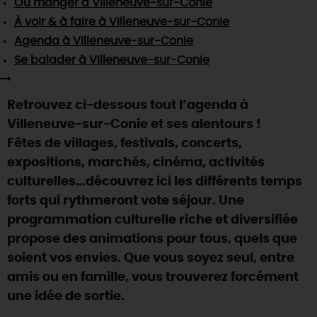
Où manger
à Villeneuve-sur-Conie
SE REPÉRER,
SE DÉPLACER
Visites
gourmandes
et
créatives
Des vacances auprès des animaux 🐎
À voir & à faire
à Villeneuve-sur-Conie
Vins et
vignobles
TOUTES LES ACTIVITÉS
INFOS &
SERVICES
Agenda
à Villeneuve-sur-Conie
(re)Découvrir les coulisses de la Faïencerie de
Chic,
une aire de pique-nique
Gien !
Se balader
à Villeneuve-sur-Conie
Par ici les
guinguettes
RÉSERVER
MAINTENANT
Expérimenter
les parcours Baludik
🕵️
Que rapporter du Loiret ?
Retrouvez ci-dessous tout l’agenda à
La Route des
Métiers d'Art
Une saison de festivals 🎉
Villeneuve-sur-Conie et ses alentours !
TOUT L'ART DE VIVRE
Fêtes de villages, festivals, concerts,
Rendez-vous de la nature en 2026
expositions, marchés, cinéma, activités
Des sorties en famille dans le Loiret !
culturelles…découvrez ici les différents temps
Programme des animations "Loiret au fil de l'eau"
forts qui rythmeront vote séjour. Une
2026
programmation culturelle riche et diversifiée
Où sortir ?
propose des animations pour tous, quels que
soient vos envies. Que vous soyez seul, entre
amis ou en famille, vous trouverez forcément
AUJOURD'HUI
une idée de sortie.