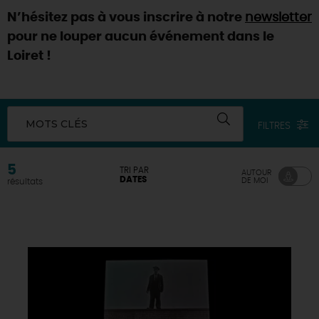
N’hésitez pas à vous inscrire à notre
newsletter
DEMAIN
pour ne louper aucun événement dans le
Loiret !
CE WEEK-END
MOTS CLÉS
FILTRES
CETTE SEMAINE
5
TRI PAR
AUTOUR
DATES
DE MOI
résultats
TOUT L'AGENDA