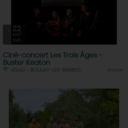
22
AOÛT
2026
Ciné-concert Les Trois Âges -
Buster Keaton
45140 - BOULAY-LES-BARRES
À 12.5 KM