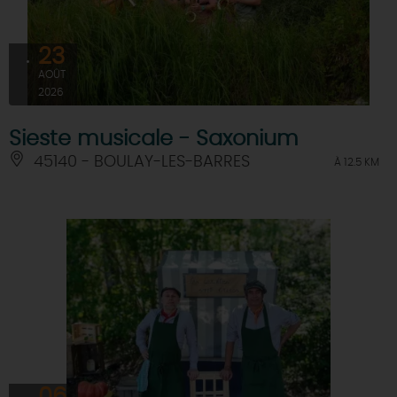
23
AOÛT
2026
Sieste musicale - Saxonium
45140 - BOULAY-LES-BARRES
À 12.5 KM