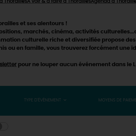
à Thorailles
À voir & à faire
à Thorailles
Agenda
à Thoraill
ailles et ses alentours !
positions, marchés, cinéma, activités culturelles…
ation culturelle riche et diversifiée propose des
is ou en famille, vous trouverez forcément une id
letter
pour ne louper aucun événement dans le Lo
TYPE D'ÉVÈNEMENT
MOYENS DE PAIEM
& BALADES
TOUS À
L'EAU !
VOS
L