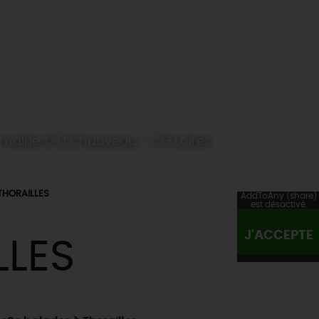
t mairie © D.Chauveau - CG Loiret
THORAILLES
AddToAny (share)
est désactivé.
J'ACCEPTE
LLES