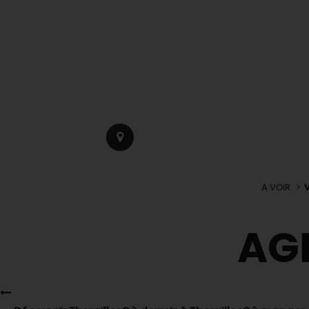
A VOIR
V
AG