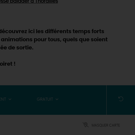
es
Se balader
à Thorailles
découvrez ici les différents temps forts
 animations pour tous, quels que soient
ée de sortie.
iret !
ENT
GRATUIT
MASQUER CARTE
ES INCONTOURNABLES