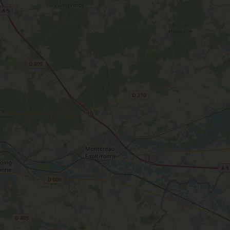
T
L'oratoire carolingien de Germigny-
des-Prés
Le Loiret, un département fleuri