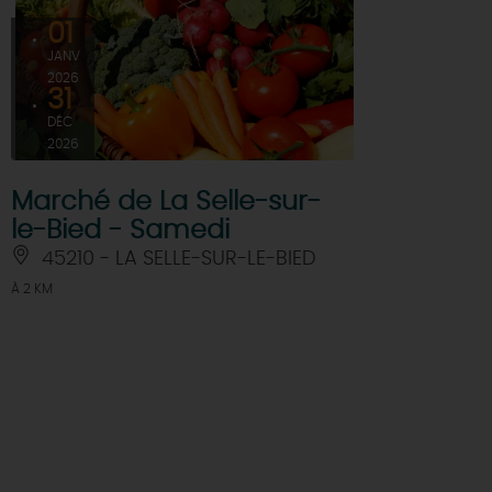
01
JANV
2026
31
DÉC
2026
Marché de La Selle-sur-
le-Bied - Samedi
45210 - LA SELLE-SUR-LE-BIED
À 2 KM