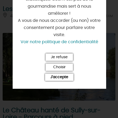
gourmandise mais sert à nous
Les attelages du Château
améliorer !
45600 - SULLY-SUR-LOIRE
À 1.5 KM
A vous de nous accorder (ou non) votre
consentement pour parfaire votre
visite.
Voir notre politique de confidentialité
Je refuse
Choisir
J'accepte
Le Château hanté de Sully-sur-
Loire - Parcours à pied