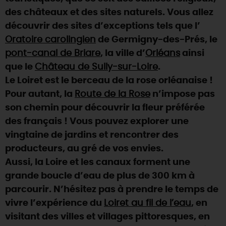
des châteaux et des sites naturels. Vous allez
DEMAIN
découvrir des sites d’exceptions tels que l’
Oratoire carolingien
de Germigny-des-Prés, le
pont-canal de Briare
, la ville d’
Orléans
ainsi
CE WEEK-END
que le
Château de Sully-sur-Loire
.
Le Loiret est le berceau de la rose orléanaise !
CETTE SEMAINE
Pour autant, la
Route de la Rose
n’impose pas
son chemin pour découvrir la fleur préférée
des français ! Vous pouvez explorer une
TOUT L'AGENDA
vingtaine de jardins et rencontrer des
producteurs, au gré de vos envies.
Aussi, la Loire et les canaux forment une
grande boucle d’eau de plus de 300 km à
parcourir. N’hésitez pas à prendre le temps de
vivre l’expérience du
Loiret au fil de l’eau
, en
visitant des villes et villages pittoresques, en