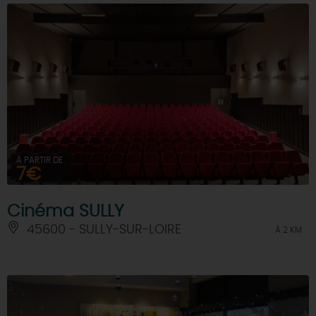
À PARTIR DE
7€
Cinéma SULLY
45600 - SULLY-SUR-LOIRE
À 2 KM