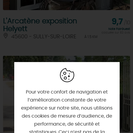
L'Arcatène exposition
9,7
/10
Helyett
Note FairGuest
calculée sur 83 avis
45600 - SULLY-SUR-LOIRE
À 1.5 KM
Pour votre confort de navigation et
l’amélioration constante de votre
expérience sur notre site, nous utilisons
des cookies de mesure d’audience, de
performance, de sécurité et
statistiques. Ceci n’est pas de la