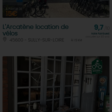
À PARTIR DE
15€
L'Arcatène location de
9,7
/10
vélos
Note FairGuest
calculée sur 83 avis
45600 - SULLY-SUR-LOIRE
À 1.5 KM