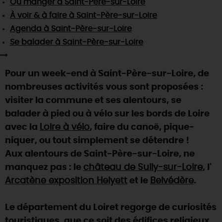
Où manger
à Saint-Père-sur-Loire
SE REPÉRER,
SE DÉPLACER
Visites
gourmandes
et
créatives
Des vacances auprès des animaux 🐎
À voir & à faire
à Saint-Père-sur-Loire
Vins et
vignobles
TOUTES LES ACTIVITÉS
INFOS &
SERVICES
Agenda
à Saint-Père-sur-Loire
(re)Découvrir les coulisses de la Faïencerie de
Chic,
une aire de pique-nique
Gien !
Se balader
à Saint-Père-sur-Loire
Par ici les
guinguettes
RÉSERVER
MAINTENANT
Expérimenter
les parcours Baludik
🕵️
Que rapporter du Loiret ?
Pour un week-end à Saint-Père-sur-Loire, de
La Route des
Métiers d'Art
Une saison de festivals 🎉
nombreuses activités vous sont proposées :
TOUT L'ART DE VIVRE
visiter la commune et ses alentours, se
Rendez-vous de la nature en 2026
balader à pied ou à vélo sur les bords de Loire
Des sorties en famille dans le Loiret !
avec la
Loire à vélo
, faire du canoë, pique-
Programme des animations "Loiret au fil de l'eau"
niquer, ou tout simplement se détendre !
2026
Aux alentours de Saint-Père-sur-Loire, ne
Où sortir ?
manquez pas : le
château de Sully-sur-Loire
, l'
Arcatène exposition Helyett
et le
Belvédère
.
AUJOURD'HUI
Le département du Loiret regorge de curiosités
touristiques, que ce soit des édifices religieux,