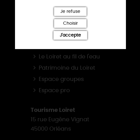
BROCHURES
Je refuse
NOS SITES
Choisir
La route de la Rose
J'accepte
Loiret, balades & randos
Le Loiret au fil de l'eau
Patrimoine du Loiret
Espace groupes
Espace pro
Tourisme Loiret
15 rue Eugène Vignat
45000 Orléans