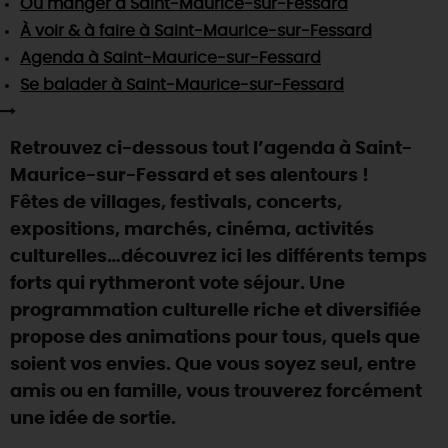
Où manger
à Saint-Maurice-sur-Fessard
SE REPÉRER,
SE DÉPLACER
Visites
gourmandes
et
créatives
Des vacances auprès des animaux 🐎
À voir & à faire
à Saint-Maurice-sur-Fessard
Vins et
vignobles
TOUTES LES ACTIVITÉS
INFOS &
SERVICES
Agenda
à Saint-Maurice-sur-Fessard
(re)Découvrir les coulisses de la Faïencerie de
Chic,
une aire de pique-nique
Gien !
Se balader
à Saint-Maurice-sur-Fessard
Par ici les
guinguettes
RÉSERVER
MAINTENANT
Expérimenter
les parcours Baludik
🕵️
Que rapporter du Loiret ?
Retrouvez ci-dessous tout l’agenda à Saint-
La Route des
Métiers d'Art
Une saison de festivals 🎉
Maurice-sur-Fessard et ses alentours !
TOUT L'ART DE VIVRE
Fêtes de villages, festivals, concerts,
Rendez-vous de la nature en 2026
expositions, marchés, cinéma, activités
Des sorties en famille dans le Loiret !
culturelles…découvrez ici les différents temps
Programme des animations "Loiret au fil de l'eau"
forts qui rythmeront vote séjour. Une
2026
programmation culturelle riche et diversifiée
Où sortir ?
propose des animations pour tous, quels que
soient vos envies. Que vous soyez seul, entre
amis ou en famille, vous trouverez forcément
AUJOURD'HUI
une idée de sortie.