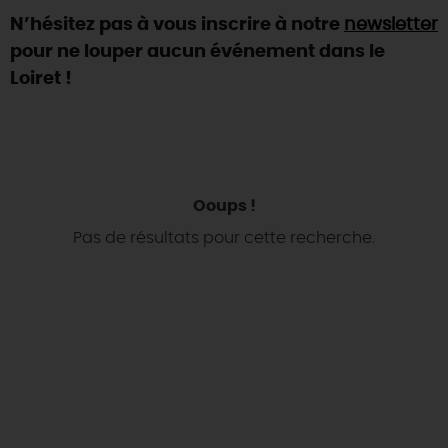
N’hésitez pas à vous inscrire à notre
newsletter
DEMAIN
pour ne louper aucun événement dans le
Loiret !
CE WEEK-END
CETTE SEMAINE
Ooups !
Pas de résultats pour cette recherche.
TOUT L'AGENDA