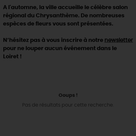
A l'automne, la ville accueille le célèbre salon
DEMAIN
régional du Chrysanthème. De nombreuses
espèces de fleurs vous sont présentées.
CE WEEK-END
N’hésitez pas à vous inscrire à notre
newsletter
pour ne louper aucun événement dans le
CETTE SEMAINE
Loiret !
TOUT L'AGENDA
Ooups !
Pas de résultats pour cette recherche.