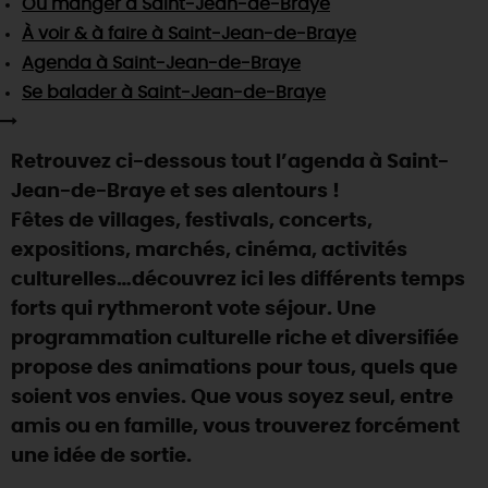
Où manger
à Saint-Jean-de-Braye
SE REPÉRER,
SE DÉPLACER
Visites
gourmandes
et
créatives
Des vacances auprès des animaux 🐎
À voir & à faire
à Saint-Jean-de-Braye
Vins et
vignobles
TOUTES LES ACTIVITÉS
INFOS &
SERVICES
Agenda
à Saint-Jean-de-Braye
(re)Découvrir les coulisses de la Faïencerie de
Chic,
une aire de pique-nique
Gien !
Se balader
à Saint-Jean-de-Braye
Par ici les
guinguettes
RÉSERVER
MAINTENANT
Expérimenter
les parcours Baludik
🕵️
Que rapporter du Loiret ?
Retrouvez ci-dessous tout l’agenda à Saint-
La Route des
Métiers d'Art
Une saison de festivals 🎉
Jean-de-Braye et ses alentours !
TOUT L'ART DE VIVRE
Fêtes de villages, festivals, concerts,
Rendez-vous de la nature en 2026
expositions, marchés, cinéma, activités
Des sorties en famille dans le Loiret !
culturelles…découvrez ici les différents temps
Programme des animations "Loiret au fil de l'eau"
forts qui rythmeront vote séjour. Une
2026
programmation culturelle riche et diversifiée
Où sortir ?
propose des animations pour tous, quels que
soient vos envies. Que vous soyez seul, entre
amis ou en famille, vous trouverez forcément
AUJOURD'HUI
une idée de sortie.