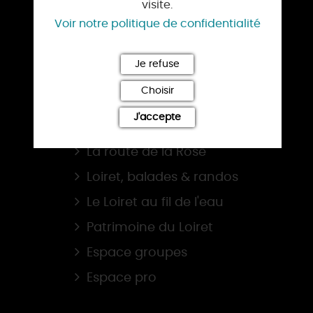
visite.
TOURISME D’AFFAIRES
Voir notre politique de confidentialité
NOS OFFICES DE TOURISME
Je refuse
BROCHURES
Choisir
J'accepte
NOS SITES
La route de la Rose
Loiret, balades & randos
Le Loiret au fil de l'eau
Patrimoine du Loiret
Espace groupes
Espace pro