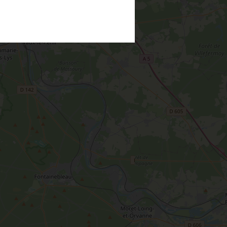
Nous contacter
La route de la rose
CETTE SEMAINE
Au détour des plus beaux villages du
Loiret
Le château de Sully-sur-Loire
udiques
Meung-sur-Loire
aludik
La Beauce
éatives
Le Gâtinais
Sacré patrimoine religieux
T
L'oratoire carolingien de Germigny-
des-Prés
Le Loiret, un département fleuri