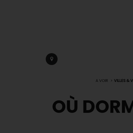
A VOIR
VILLES & 
OÙ DORM