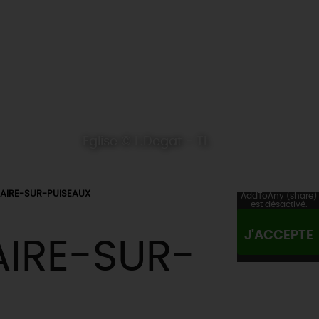
Eglise © L.Degat - TL
LAIRE-SUR-PUISEAUX
AddToAny (share)
est désactivé.
J'ACCEPTE
AIRE-SUR-