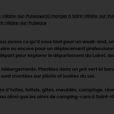
t-Hilaire-sur-Puiseaux
Où manger
à Saint-Hilaire-sur-Pu
nt-Hilaire-sur-Puiseaux
s avons ce qu’il vous faut pour un week-end, un 
saire ou encore pour un déplacement professionn
part pour explorer le département du Loiret, dan
hébergements. Plantées dans un pré vert et bordé
sont montées sur pilotis et isolées du sol.
res d’hôtes, hôtels, gîtes, meublés, campings, r
eau ainsi que les aires de camping-cars à Saint-H