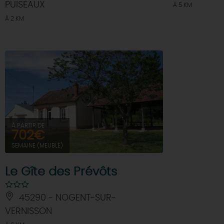
PUISEAUX
À 5 KM
À 2 KM
À PARTIR DE
702€
SEMAINE (MEUBLÉ)
Le Gîte des Prévôts
45290 - NOGENT-SUR-
VERNISSON