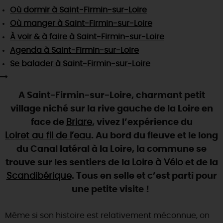
SE REPÉRER,
SE DÉPLACER
Visites
gourmandes
et
créatives
Où dormir
à Saint-Firmin-sur-Loire
Des vacances auprès des animaux 🐎
Vins et
vignobles
TOUTES LES ACTIVITÉS
Où manger
à Saint-Firmin-sur-Loire
INFOS &
SERVICES
(re)Découvrir les coulisses de la Faïencerie de
Chic,
une aire de pique-nique
À voir & à faire
à Saint-Firmin-sur-Loire
Gien !
Par ici les
guinguettes
Agenda
à Saint-Firmin-sur-Loire
RÉSERVER
MAINTENANT
Expérimenter
les parcours Baludik
🕵️
Que rapporter du Loiret ?
Se balader
à Saint-Firmin-sur-Loire
La Route des
Métiers d'Art
Une saison de festivals 🎉
A Saint-Firmin-sur-Loire, charmant petit
TOUT L'ART DE VIVRE
Rendez-vous de la nature en 2026
village niché sur la rive gauche de la Loire en
Des sorties en famille dans le Loiret !
face de
Briare
, vivez l’expérience du
Loiret au fil de l’eau
. Au bord du fleuve et le long
Programme des animations "Loiret au fil de l'eau"
2026
du Canal latéral à la Loire, la commune se
trouve sur les sentiers de la
Loire à Vélo
et de la
Où sortir ?
Scandibérique
. Tous en selle et c’est parti pour
une petite visite !
AUJOURD'HUI
Même si son histoire est relativement méconnue, on