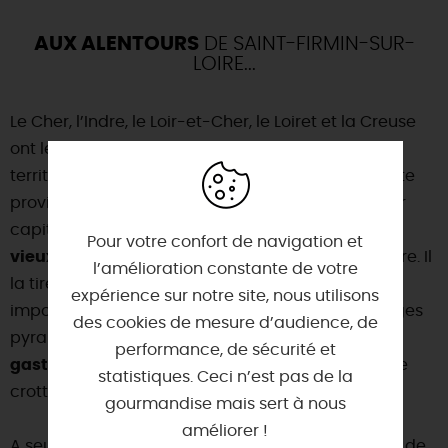
AUX ALENTOURS
DE SAINT-FIRMIN-SUR-
LOIRE...
Le Cher, l’Indre, le Loir-et-Cher, le Loiret et la Creuse
ont le point commun d’avoir des parties de leurs
territoires qui formaient la province du
Berry
. Cette
province historique de l’Ancien Régime avait pour
capitale
Bourges
. Le Berry constitue l'
un des plus
Pour votre confort de navigation et
vieux terroirs agricoles
et doit son unité à l’histoire. Il
l’amélioration constante de votre
la tire aujourd’hui de son
patrimoine agricole
expérience sur notre site, nous utilisons
important avec les granges à auvent et les granges
des cookies de mesure d’audience, de
pyramidales, mais surtout avec ses
spécialités
performance, de sécurité et
gastronomiques
telles que le pâté Berrichon et le
statistiques. Ceci n’est pas de la
crottin de Chavignol.
gourmandise mais sert à nous
améliorer !
A seulement 12 km, la ville de
Gien
est un symbole de