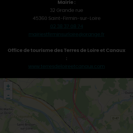
Mairie :
32 Grande rue
45360 Saint-Firmin-sur-Loire
02 38 37 08 74
mairiestfirminsurloire@orange.fr
Office de tourisme des Terres de Loire et Canaux
:
www.terresdeloireetcanaux.com
+
-