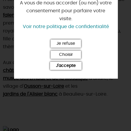
A vous de nous accorder (ou non) votre
savoir-faire à la française depuis 200 ans pour sa
consentement pour parfaire votre
faïencerie
! C'est aussi là que l'on rencontre le
visite.
premier
château
de la Loire sur le cours du fleuve
Voir notre politique de confidentialité
royal. Construit au XVe siècle par Anne de Beaujeu,
fille du roi Louis XI, il abrite des collections sur le
Je refuse
thème de la chasse.
Choisir
Aux alentours, nous vous conseillons de visiter : le
J'accepte
château de Saint-Brisson-sur-Loire
, le
musée des Emaux et de la Mosaïque
à Briare, le
village d'
Ousson-sur-Loire
et les
jardins de l'Alisier blanc
à Beaulieu-sur-Loire.