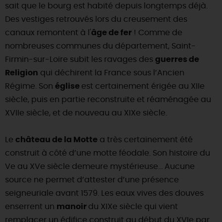
sait que le bourg est habité depuis longtemps déjà.
DEMAIN
Des vestiges retrouvés lors du creusement des
canaux remontent à l'
âge de fer
! Comme de
nombreuses communes du département, Saint-
CE WEEK-END
Firmin-sur-Loire subit les ravages des
guerres de
Religion
qui déchirent la France sous l’Ancien
Régime. Son
église
est certainement érigée au XIIe
CETTE SEMAINE
siècle, puis en partie reconstruite et réaménagée au
XVIIe siècle, et de nouveau au XIXe siècle.
TOUT L'AGENDA
Le
château de la Motte
a très certainement été
construit à côté d’une motte féodale. Son histoire du
Ve au XVe siècle demeure mystérieuse… Aucune
source ne permet d’attester d’une présence
seigneuriale avant 1579. Les eaux vives des douves
enserrent un
manoir
du XIXe siècle qui vient
remplacer un édifice construit au début du XVIe par