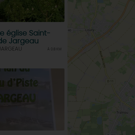
e église Saint-
 de Jargeau
 JARGEAU
À 0.8 KM