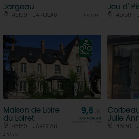
Jargeau
Jeu d' P
45150 - JARGEAU
45150 -
À 0.8 KM
Maison de Loire
9,6
Corbeau 
/10
du Loiret
Julie Ann
Note FairGuest
calculée sur 10 avis
45150 - JARGEAU
45150 -
À 0.8 KM