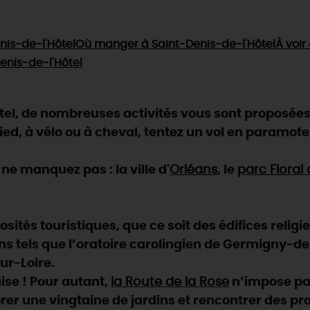
nis-de-l'Hôtel
Où manger
à Saint-Denis-de-l'Hôtel
À voir
enis-de-l'Hôtel
el, de nombreuses activités vous sont proposées :
pied, à vélo ou à cheval, tentez un vol en paramot
ne manquez pas : la ville d'
Orléans
, le
parc Floral
ités touristiques, que ce soit des édifices religi
ns tels que l’oratoire carolingien de Germigny-des-
ur-Loire.
aise ! Pour autant,
la Route de la Rose
n’impose pas
rer une vingtaine de jardins et rencontrer des pr