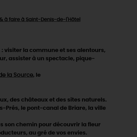
 & à faire
à Saint-Denis-de-l'Hôtel
 visiter la commune et ses alentours,
eur, assister à un spectacle, pique-
 de la Source
, le
eux, des châteaux et des sites naturels.
Prés, le pont-canal de Briare, la ville
 son chemin pour découvrir la fleur
oducteurs, au gré de vos envies.