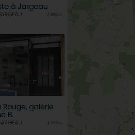
iste à Jargeau
 JARGEAU
À 0.8 KM
Rouge, galerie
e B.
 JARGEAU
À 0.8 KM