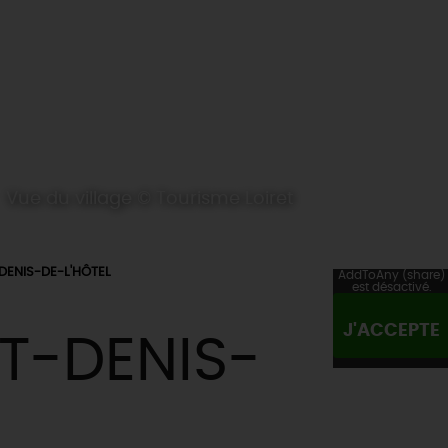
Vue du village © Tourisme Loiret
DENIS-DE-L'HÔTEL
AddToAny (share)
est désactivé.
J'ACCEPTE
T-DENIS-