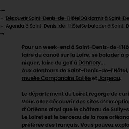
Découvrir
Saint-Denis-de-l'Hôtel
Où dormir
à Saint-De
Agenda
à Saint-Denis-de-l'Hôtel
Se balader
à Saint-D
Pour un week-end à Saint-Denis-de-l'Hôt
faire du canoë sur la Loire, se balader à 
niquer, faire du golf à
Donnery
...
Aux alentours de Saint-Denis-de-l'Hôtel, 
musée Campanaire Bollée
et
Jargeau
.
Le département du Loiret regorge de curios
Vous allez découvrir des sites d’exceptio
d’Orléans ainsi que le château de Sully-s
Le Loiret est le berceau de la rose orléan
préférée des français. Vous pouvez explo