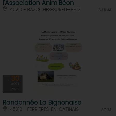
l'Association Anim'Béon
45210 - BAZOCHES-SUR-LE-BETZ
À 3.5 KM
30
AOÛT
2026
Randonnée La Bignonaise
45210 - FERRIERES-EN-GATINAIS
À 7 KM