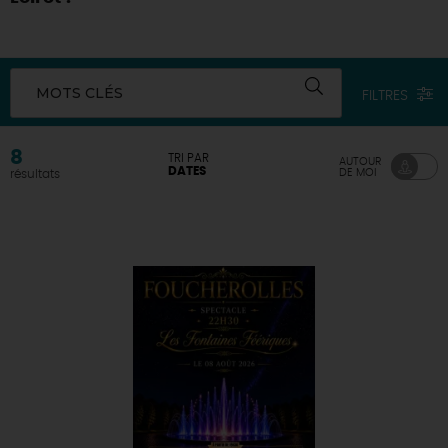
DEMAIN
MOTS CLÉS
FILTRES
CE WEEK-END
8
TRI PAR
AUTOUR
DATES
DE MOI
résultats
CETTE SEMAINE
TOUT L'AGENDA