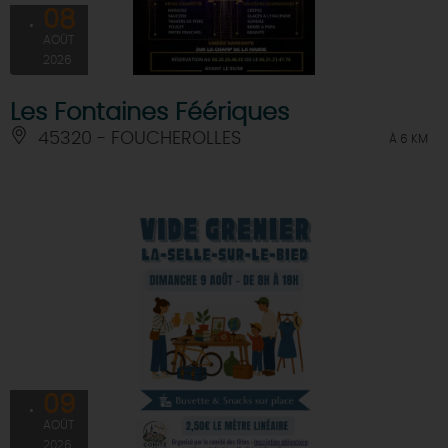
08
AOÛT
2026
Les Fontaines Féériques
45320 - FOUCHEROLLES
À 6 KM
09
AOÛT
2026