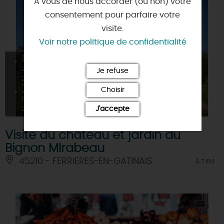
A vous de nous accorder (ou non) votre
consentement pour parfaire votre
visite.
Voir notre politique de confidentialité
06
À PARTIR DE
8€
JUIN
Je refuse
2026
28
Choisir
SEPT
J'accepte
2026
Visite du château et jardin du
Bignon MIrabeau
45210 - FERRIERES-EN-GATINAIS
À 7 KM