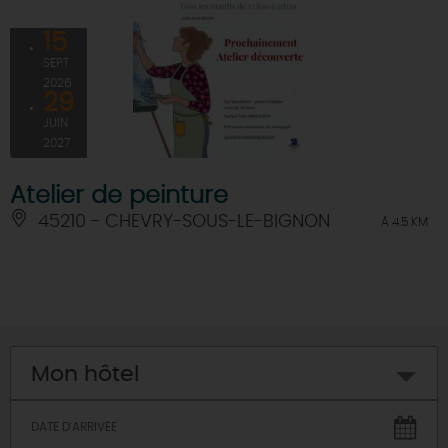
15
SEPT
2026
29
JUIN
2027
Atelier de peinture
45210 - CHEVRY-SOUS-LE-BIGNON
À 4.5 KM
Mon hôtel