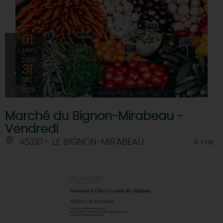
01
JANV
2026
31
DÉC
2026
Marché du Bignon-Mirabeau -
Vendredi
45210 - LE BIGNON-MIRABEAU
À 3 KM