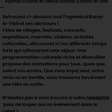
Agenda
à Rozoy-le-Vieil
Se balader
à Rozoy-le-Vieil
SE REPÉRER,
SE DÉPLACER
Visites
gourmandes
et
créatives
Des vacances auprès des animaux 🐎
Vins et
vignobles
TOUTES LES ACTIVITÉS
INFOS &
SERVICES
(re)Découvrir les coulisses de la Faïencerie de
Retrouvez ci-dessous tout l’agenda à Rozoy-
Chic,
une aire de pique-nique
Gien !
le-Vieil et ses alentours !
Par ici les
guinguettes
RÉSERVER
MAINTENANT
Expérimenter
les parcours Baludik
🕵️
Fêtes de villages, festivals, concerts,
Que rapporter du Loiret ?
expositions, marchés, cinéma, activités
La Route des
Métiers d'Art
Une saison de festivals 🎉
culturelles…découvrez ici les différents temps
TOUT L'ART DE VIVRE
forts qui rythmeront vote séjour. Une
Rendez-vous de la nature en 2026
programmation culturelle riche et diversifiée
Des sorties en famille dans le Loiret !
propose des animations pour tous, quels que
Programme des animations "Loiret au fil de l'eau"
soient vos envies. Que vous soyez seul, entre
2026
amis ou en famille, vous trouverez forcément
Où sortir ?
une idée de sortie.
N’hésitez pas à vous inscrire à notre
newsletter
AUJOURD'HUI
pour ne louper aucun événement dans le
Loiret !