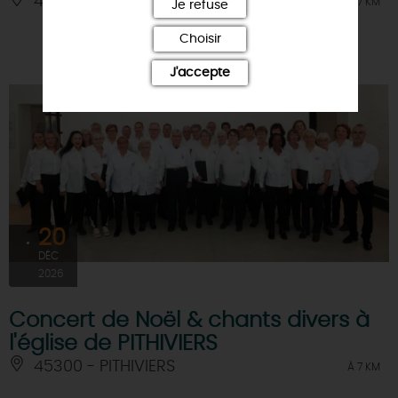
45300 - PITHIVIERS
À 7 KM
Je refuse
Choisir
J'accepte
20
DÉC
2026
Concert de Noël & chants divers à
l'église de PITHIVIERS
45300 - PITHIVIERS
À 7 KM