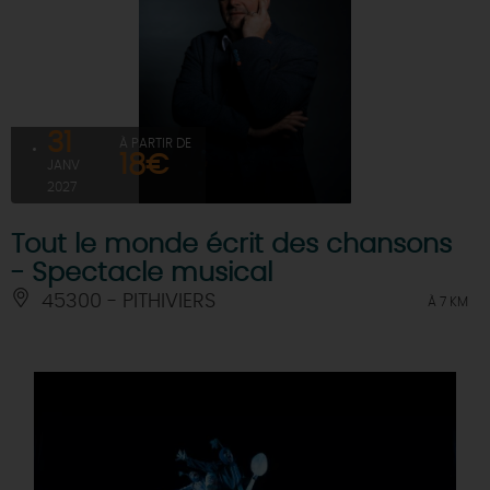
31
À PARTIR DE
18€
JANV
2027
Tout le monde écrit des chansons
- Spectacle musical
45300 - PITHIVIERS
À 7 KM