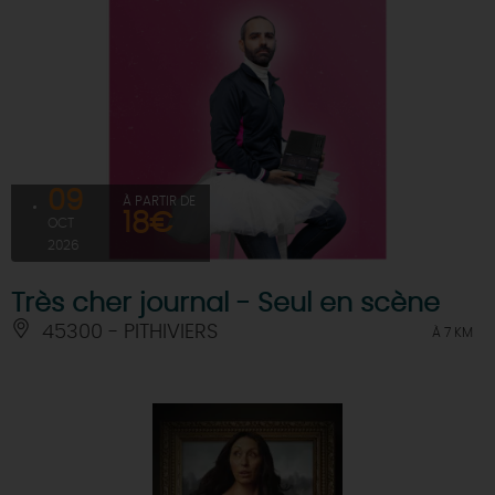
09
À PARTIR DE
18€
OCT
2026
Très cher journal - Seul en scène
45300 - PITHIVIERS
À 7 KM