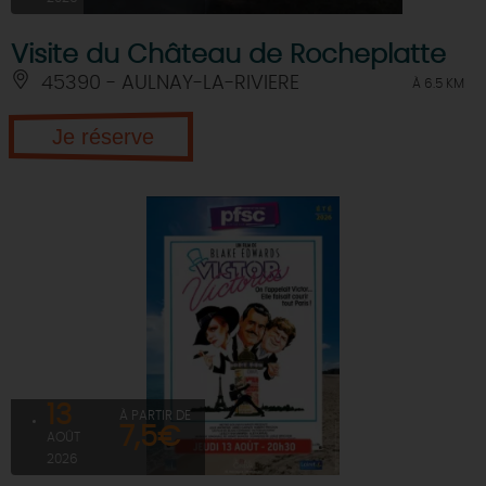
Visite du Château de Rocheplatte
45390 - AULNAY-LA-RIVIERE
À 6.5 KM
Je réserve
13
À PARTIR DE
7,5€
AOÛT
2026