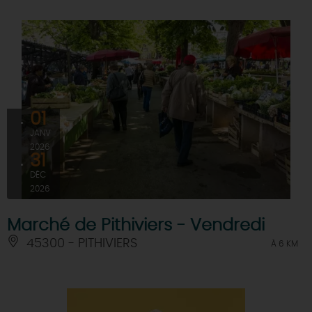
01
JANV
2026
31
DÉC
2026
Marché de Pithiviers - Vendredi
45300 - PITHIVIERS
À 6 KM