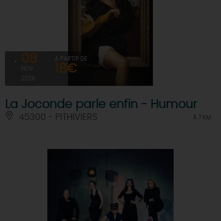
08
À PARTIR DE
18€
NOV
2026
La Joconde parle enfin - Humour
45300 - PITHIVIERS
À 7 KM