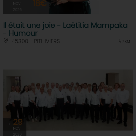
18€
NOV
2026
Il était une joie - Laëtitia Mampaka
- Humour
45300 - PITHIVIERS
À 7 KM
29
NOV
2026