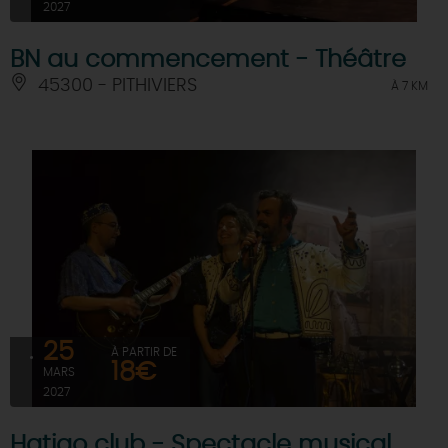
2027
BN au commencement - Théâtre
45300 - PITHIVIERS
À 7 KM
25
À PARTIR DE
18€
MARS
2027
Hatiao club - Spectacle musical