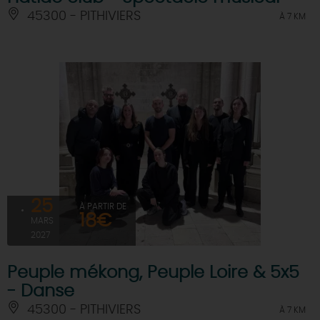
45300 - PITHIVIERS
À 7 KM
25
À PARTIR DE
18€
MARS
2027
Peuple mékong, Peuple Loire & 5x5
- Danse
45300 - PITHIVIERS
À 7 KM