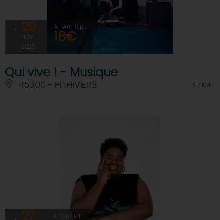
20
À PARTIR DE
18€
NOV
2026
Qui vive ! - Musique
45300 - PITHIVIERS
À 7 KM
27
À PARTIR DE