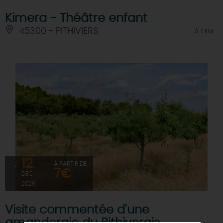
Kimera - Théâtre enfant
45300 - PITHIVIERS
À 7 KM
12
À PARTIR DE
7€
DÉC
2026
Visite commentée d'une
amanderaie du Pithiverais