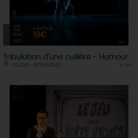
12
À PARTIR DE
18€
FÉVR
2027
Tribulation d'une cuillère - Humour
45300 - PITHIVIERS
À 7 KM