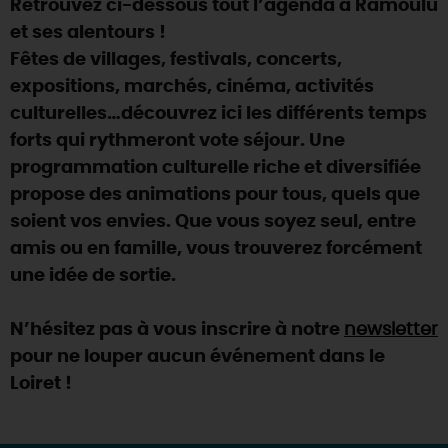
Retrouvez ci-dessous tout l’agenda à Ramoulu
SE REPÉRER,
SE DÉPLACER
Visites
gourmandes
et
créatives
Des vacances auprès des animaux 🐎
et ses alentours !
Vins et
vignobles
TOUTES LES ACTIVITÉS
INFOS &
SERVICES
Fêtes de villages, festivals, concerts,
(re)Découvrir les coulisses de la Faïencerie de
Chic,
une aire de pique-nique
Gien !
expositions, marchés, cinéma, activités
Par ici les
guinguettes
RÉSERVER
MAINTENANT
culturelles…découvrez ici les différents temps
Expérimenter
les parcours Baludik
🕵️
Que rapporter du Loiret ?
forts qui rythmeront vote séjour. Une
La Route des
Métiers d'Art
Une saison de festivals 🎉
programmation culturelle riche et diversifiée
propose des animations pour tous, quels que
TOUT L'ART DE VIVRE
Rendez-vous de la nature en 2026
soient vos envies. Que vous soyez seul, entre
Des sorties en famille dans le Loiret !
amis ou en famille, vous trouverez forcément
une idée de sortie.
Programme des animations "Loiret au fil de l'eau"
2026
N’hésitez pas à vous inscrire à notre
newsletter
Où sortir ?
pour ne louper aucun événement dans le
Loiret !
AUJOURD'HUI