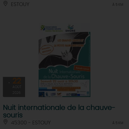
ESTOUY
À 5 KM
22
AOÛT
2026
Nuit internationale de la chauve-
souris
45300 - ESTOUY
À 5 KM