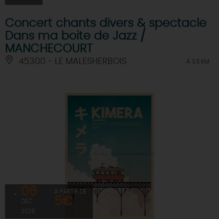
Concert chants divers & spectacle
Dans ma boite de Jazz /
MANCHECOURT
45300 - LE MALESHERBOIS
À 3.5 KM
06
À PARTIR DE
5€
DÉC
2026