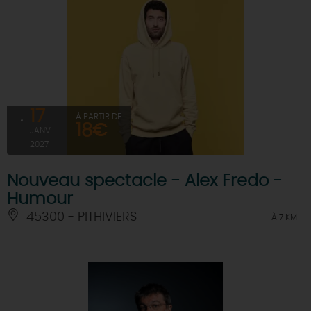
17
À PARTIR DE
18€
JANV
2027
Nouveau spectacle - Alex Fredo -
Humour
45300 - PITHIVIERS
À 7 KM