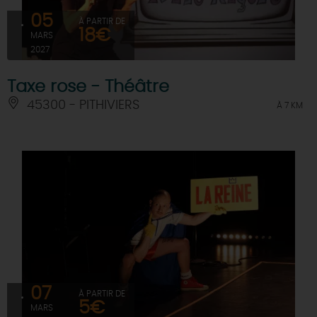
05
À PARTIR DE
18€
MARS
2027
Taxe rose - Théâtre
45300 - PITHIVIERS
À 7 KM
07
À PARTIR DE
5€
MARS