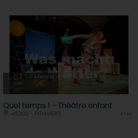
07
À PARTIR DE
5€
AVRIL
2027
Quel temps ! - Théâtre enfant
45300 - PITHIVIERS
À 7 KM