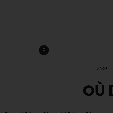
A VOIR
OÙ 