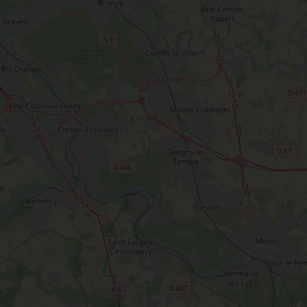
T
L'oratoire carolingien de Germigny-
des-Prés
Le Loiret, un département fleuri