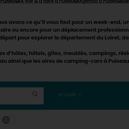
Puiseaux
À voir & à faire
à Puiseaux
Agenda
à Puiseaux
Se
s avons ce qu’il vous faut pour un week-end, un 
saire ou encore pour un déplacement professionn
part pour explorer le département du Loiret, dan
res d’hôtes, hôtels, gîtes, meublés, campings, r
eau ainsi que les aires de camping-cars à Puiseau
SE LOGER
& BALADES
TOUS À
L'EAU !
VOS
L