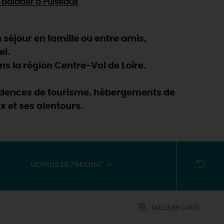
 balader
à Puiseaux
séjour en famille ou entre amis,
el.
s la région Centre-Val de Loire.
ésidences de tourisme, hébergements de
x et ses alentours.
MOYENS DE PAIEMENT
MASQUER CARTE
ES INCONTOURNABLES