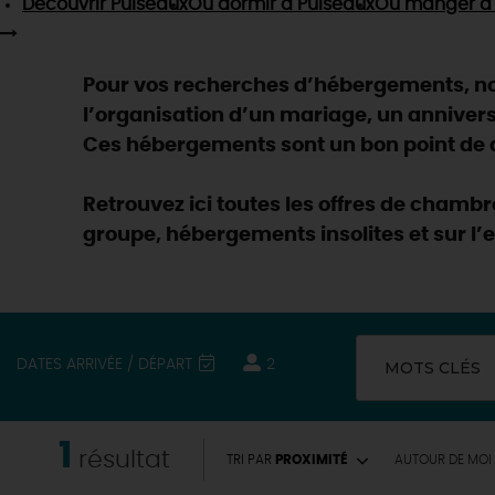
Découvrir
Puiseaux
Où dormir
à Puiseaux
Où manger
à 
Pour vos recherches d’hébergements, nou
l’organisation d’un mariage, un anniver
Ces hébergements sont un bon point de dé
Retrouvez ici toutes les offres de chamb
groupe, hébergements insolites et sur l’
DATES ARRIVÉE / DÉPART
2
MOTS CLÉS
1
EN MODE
CIRCUITS
résultat
TRI PAR
PROXIMITÉ
AUTOUR
DE MOI
ON A TESTÉ