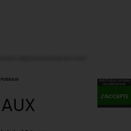
ervation départementale du Loiret
PUISEAUX
AddToAny (share)
est désactivé.
J'ACCEPTE
EAUX