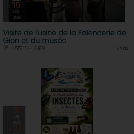
16
DÉC
2026
Visite de l'usine de la Faïencerie de
Gien et du musée
45500 - GIEN
À 2 KM
31
JUIL
2026
27