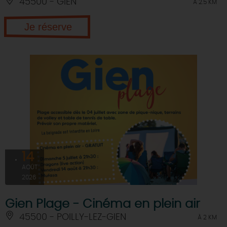
45500 - GIEN
À 2.5 KM
Je réserve
14
AOÛT
2026
Gien Plage - Cinéma en plein air
45500 - POILLY-LEZ-GIEN
À 2 KM