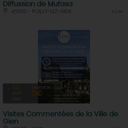
Diffussion de Mufasa
45500 - POILLY-LEZ-GIEN
À 2 KM
14
À PARTIR DE
5€
AOÛT
2026
Visites Commentées de la Ville de
Gien