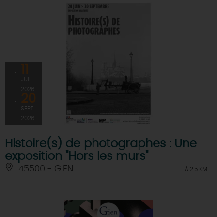
11
JUIL
2026
20
SEPT
2026
Histoire(s) de photographes : Une
exposition "Hors les murs"
45500 - GIEN
À 2.5 KM