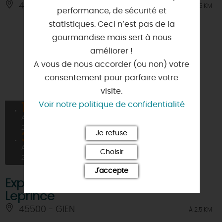
45500 - GIEN
À 2.5 KM
performance, de sécurité et
statistiques. Ceci n’est pas de la
gourmandise mais sert à nous
améliorer !
A vous de nous accorder (ou non) votre
consentement pour parfaire votre
visite.
Voir notre politique de confidentialité
10
AOÛT
2026
Je refuse
31
AOÛT
Choisir
2026
J'accepte
Exposition de peintures - Evelyne
Leprince
45500 - GIEN
À 2.5 KM