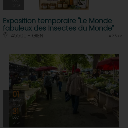
DÉC
2026
Exposition temporaire "Le Monde
fabuleux des Insectes du Monde"
45500 - GIEN
À 2.5 KM
01
JANV
2026
31
DÉC
2026