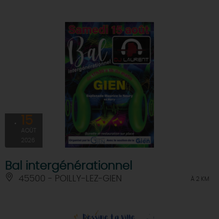
15
AOÛT
2026
Bal intergénérationnel
45500 - POILLY-LEZ-GIEN
À 2 KM