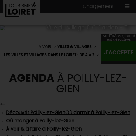
Chargement ...
Vue du village © C.Cardon - TL
AddToAny (share)
est désactivé.
A VOIR
VILLES & VILLAGES
ON A TESTÉ
POUR VOUS
J'ACCEPTE
LES VILLES ET VILLAGES DANS LE LOIRET : DE À À Z
POILLY-LEZ-GIEN
HÉBERGEMENTS
VOS
ENVIES
CULTURE
HÉBERGEMENTS
AGENDA
À POILLY-LEZ-
LES INCONTOURNABLES
MADE IN LOIRET
INSOLITES
GIEN
EN MODE
CIRCUITS
& BALADES
NATURE
RÉSERVER
MAINTENANT
Où manger
TOUS À
L'EAU !
VILLES & VILLAGES
Maîtres
restaurateurs
A NE PAS
RATER
Découvrir
Poilly-lez-Gien
Où dormir
à Poilly-lez-Gien
EN MODE
NATURE
& AVENTURE
Nos
marchés
Téléchargez le Guide de l'été 2026 🤽🌞
Où manger
à Poilly-lez-Gien
TOUTES LES VISITES
Artistes et Artisans d'Art
TOURISME &
HANDICAP
À voir & à faire
à Poilly-lez-Gien
...ET
AUSSI
Avis de fraicheur ici pour éviter la chaleur 🥵
Nos
spécialités du terroir
et
producteurs