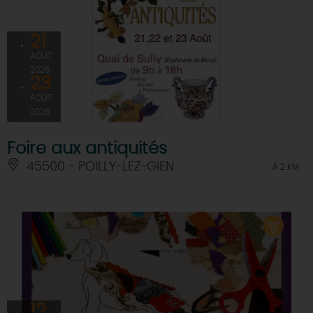
21
AOÛT
2026
23
AOÛT
2026
Foire aux antiquités
45500 - POILLY-LEZ-GIEN
À 2 KM
12