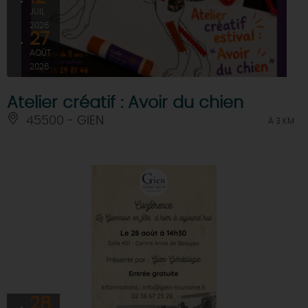
JUIL
2026
27
AOÛT
2026
Atelier créatif : Avoir du chien
45500 - GIEN
À 3 KM
28