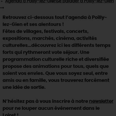
Agenda
à Poilly-lez-Gien
Se balader
à Poilly-lez-Gien
SE REPÉRER,
SE DÉPLACER
Visites
gourmandes
et
créatives
Des vacances auprès des animaux 🐎
Vins et
vignobles
TOUTES LES ACTIVITÉS
INFOS &
SERVICES
(re)Découvrir les coulisses de la Faïencerie de
Retrouvez ci-dessous tout l’agenda à Poilly-
Chic,
une aire de pique-nique
Gien !
lez-Gien et ses alentours !
Par ici les
guinguettes
RÉSERVER
MAINTENANT
Expérimenter
les parcours Baludik
🕵️
Fêtes de villages, festivals, concerts,
Que rapporter du Loiret ?
expositions, marchés, cinéma, activités
La Route des
Métiers d'Art
Une saison de festivals 🎉
culturelles…découvrez ici les différents temps
TOUT L'ART DE VIVRE
forts qui rythmeront vote séjour. Une
Rendez-vous de la nature en 2026
programmation culturelle riche et diversifiée
Des sorties en famille dans le Loiret !
propose des animations pour tous, quels que
Programme des animations "Loiret au fil de l'eau"
soient vos envies. Que vous soyez seul, entre
2026
amis ou en famille, vous trouverez forcément
Où sortir ?
une idée de sortie.
N’hésitez pas à vous inscrire à notre
newsletter
AUJOURD'HUI
pour ne louper aucun événement dans le
Loiret !