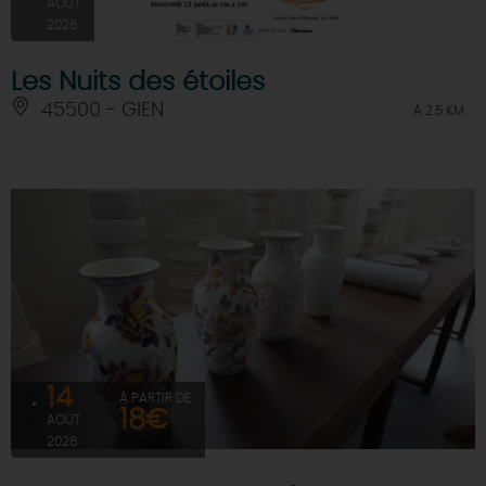
AOÛT
2026
Les Nuits des étoiles
45500 - GIEN
À 2.5 KM
14
À PARTIR DE
18€
AOÛT
2026