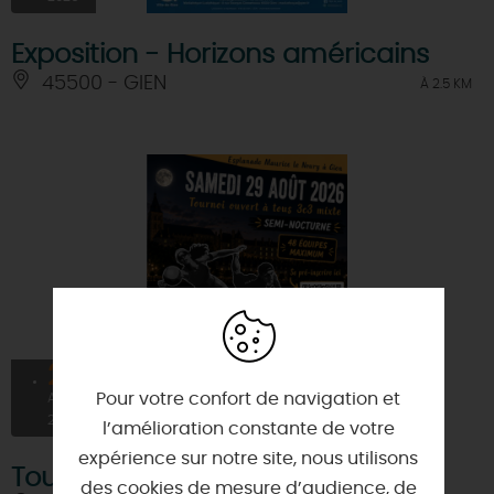
Exposition - Horizons américains
45500 - GIEN
À 2.5 KM
29
À PARTIR DE
10€
Pour votre confort de navigation et
AOÛT
2026
l’amélioration constante de votre
expérience sur notre site, nous utilisons
Tournoi beach volley
des cookies de mesure d’audience, de