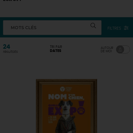
DEMAIN
MOTS CLÉS
FILTRES
CE WEEK-END
24
TRI PAR
AUTOUR
DATES
DE MOI
résultats
CETTE SEMAINE
TOUT L'AGENDA