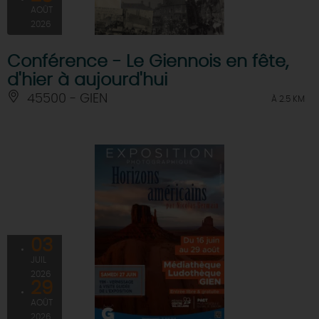
AOÛT
2026
Conférence - Le Giennois en fête,
d'hier à aujourd'hui
45500 - GIEN
À 2.5 KM
03
JUIL
2026
29
AOÛT
2026