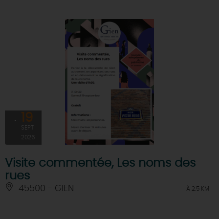
19
SEPT
2026
Visite commentée, Les noms des
rues
45500 - GIEN
À 2.5 KM