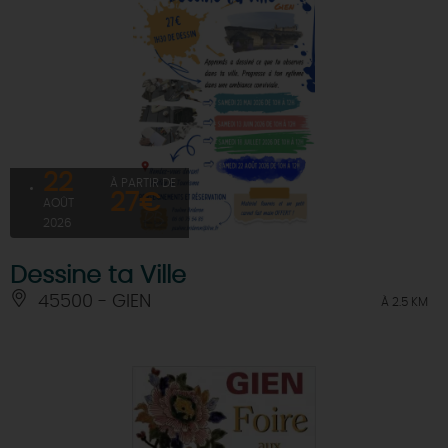
22
À PARTIR DE
27€
AOÛT
2026
Dessine ta Ville
45500 - GIEN
À 2.5 KM