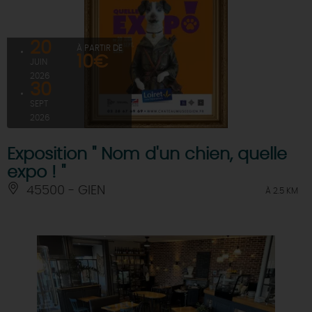
20
À PARTIR DE
10€
JUIN
2026
30
SEPT
2026
Exposition " Nom d'un chien, quelle
expo ! "
45500 - GIEN
À 2.5 KM