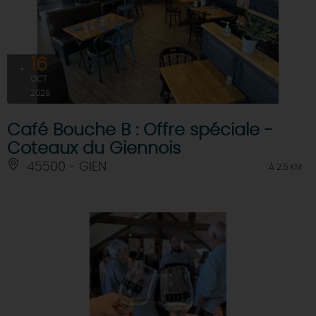
16
OCT
2026
Café Bouche B : Offre spéciale -
Coteaux du Giennois
45500 - GIEN
À 2.5 KM