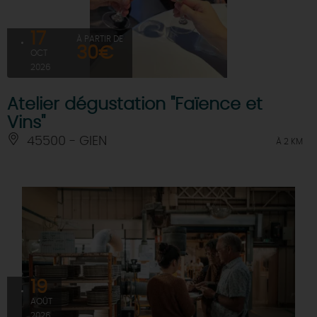
17
À PARTIR DE
30€
OCT
2026
Atelier dégustation "Faïence et
Vins"
45500 - GIEN
À 2 KM
19
AOÛT
2026