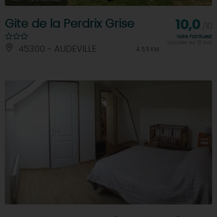
Gite de la Perdrix Grise
10,0
/10
Note FairGuest
calculée sur 15 avis
45300 - AUDEVILLE
À 5.5 KM