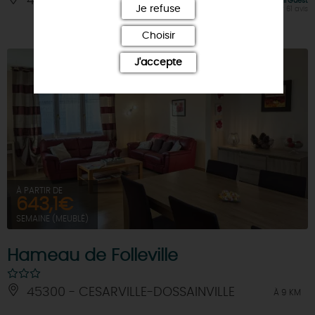
45480 - AUTRUY-SUR-JUINE
À 7.5 KM
Note FairGuest
Je refuse
calculée sur 61 avis
Choisir
J'accepte
À PARTIR DE
643,1€
SEMAINE (MEUBLÉ)
Hameau de Folleville
45300 - CESARVILLE-DOSSAINVILLE
À 9 KM