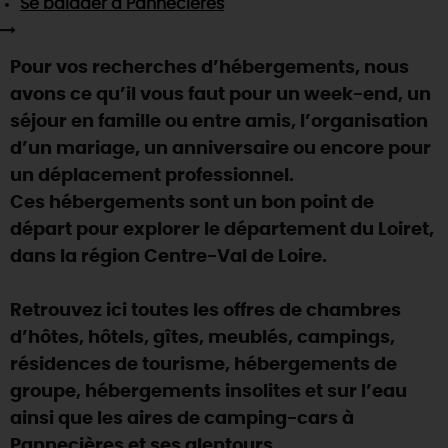
Se balader
à Pannecières
SE REPÉRER,
SE DÉPLACER
Visites
gourmandes
et
créatives
Des vacances auprès des animaux 🐎
Vins et
vignobles
TOUTES LES ACTIVITÉS
INFOS &
SERVICES
(re)Découvrir les coulisses de la Faïencerie de
Pour vos recherches d’hébergements, nous
Chic,
une aire de pique-nique
Gien !
avons ce qu’il vous faut pour un week-end, un
Par ici les
guinguettes
RÉSERVER
MAINTENANT
Expérimenter
les parcours Baludik
🕵️
séjour en famille ou entre amis, l’organisation
Que rapporter du Loiret ?
d’un mariage, un anniversaire ou encore pour
La Route des
Métiers d'Art
Une saison de festivals 🎉
un déplacement professionnel.
TOUT L'ART DE VIVRE
Ces hébergements sont un bon point de
Rendez-vous de la nature en 2026
départ pour explorer le département du Loiret,
Des sorties en famille dans le Loiret !
dans la région Centre-Val de Loire.
Programme des animations "Loiret au fil de l'eau"
2026
Retrouvez ici toutes les offres de chambres
Où sortir ?
d’hôtes, hôtels, gîtes, meublés, campings,
résidences de tourisme, hébergements de
groupe, hébergements insolites et sur l’eau
AUJOURD'HUI
ainsi que les aires de camping-cars à
Pannecières et ses alentours.