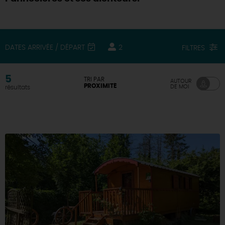
DEMAIN
DATES ARRIVÉE / DÉPART
2
FILTRES
CE WEEK-END
5
TRI PAR
AUTOUR
PROXIMITÉ
DE MOI
résultats
CETTE SEMAINE
TOUT L'AGENDA