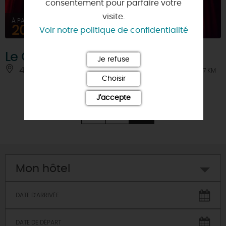
consentement pour parfaire votre
visite.
À PARTIR DE
20€
Voir notre politique de confidentialité
Le Grand Ecrin
Je refuse
45330 - LE MALESHERBOIS
À 7 KM
Choisir
J'accepte
‹
1
2
Mon hôtel