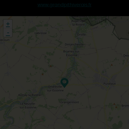
www.grandpithiverais.fr
+
-