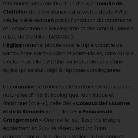
fonctionné jusqu’en 1957. L’un d’eux, le
moulin de
DEMAIN
Châtillon
, dont l'existence est attestée dès le XVIIIe
siècle, a été restauré par la Fondation du patrimoine
et l’Association de Sauvegarde et des Amis du Moulin
CE WEEK-END
d’Eau de Châtillon (ASAMEC).
L’
église
romane, placée sous le triple vocable de
Saint-Léger, Saint-Abdon et Saint-Blaise, date du XIIe
CETTE SEMAINE
siècle, mais elle est bâtie sur les fondations d’une
église qui existait déjà à l’époque carolingienne.
TOUT L'AGENDA
La commune se trouve sur le territoire de deux zones
naturelles d’intérêt écologique, faunistique et
floristique (ZNIEFF), celle des
« Coteaux de l'Essonne
et de la Rimarde »
et celle des
« Pelouses de
Grangermont »
. Ondreville-sur-Essonne intègre
également en 2004 le réseau Natura 2000
appartenant au site de la « Vallée de l'Essonne et