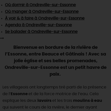
SE REPÉRER,
SE DÉPLACER
Visites
gourmandes
et
créatives
Où dormir
à Ondreville-sur-Essonne
Des vacances auprès des animaux 🐎
Vins et
vignobles
TOUTES LES ACTIVITÉS
Où manger
à Ondreville-sur-Essonne
INFOS &
SERVICES
(re)Découvrir les coulisses de la Faïencerie de
Chic,
une aire de pique-nique
À voir & à faire
à Ondreville-sur-Essonne
Gien !
Par ici les
guinguettes
Agenda
à Ondreville-sur-Essonne
RÉSERVER
MAINTENANT
Expérimenter
les parcours Baludik
🕵️
Que rapporter du Loiret ?
Se balader
à Ondreville-sur-Essonne
La Route des
Métiers d'Art
Une saison de festivals 🎉
Bienvenue en bordure de la rivière de
TOUT L'ART DE VIVRE
Rendez-vous de la nature en 2026
l’Essonne, entre Beauce et Gâtinais ! Avec sa
Des sorties en famille dans le Loiret !
jolie église et ses belles promenades,
Ondreville-sur-Essonne est un petit havre de
Programme des animations "Loiret au fil de l'eau"
2026
paix.
Où sortir ?
Les villageois ont longtemps tiré parti de la présence
de l’
Essonne
et de la force motrice de l’eau. Cela
explique les deux
lavoirs
et les trois
moulins à eau
AUJOURD'HUI
qui suivent le cours de la rivière, le dernier ayant