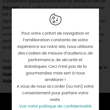
A seulement quelques kilomètres se dresse la ville de
Pithiviers
, sous-préfecture du Loiret, dont l’économie
est largement orientée vers les secteurs
agroalimentaire et pharmaceutique. Elle possède un
patrimoine historique, culturel et architectural très
Pour votre confort de navigation et
riche, qui mérite d’y jeter un petit coup d'œil… Et pour
l’amélioration constante de votre
ravir vos papilles, ne partez pas sans avoir goûté le
expérience sur notre site, nous utilisons
fameux Pithiviers, fondant ou feuilleté !
des cookies de mesure d’audience, de
performance, de sécurité et
Aux alentours, nous vous conseillons de visiter : le
statistiques. Ceci n’est pas de la
Grand Jardin du Théâtre des Minuits
,
Yèvre-la-Ville
, le
gourmandise mais sert à nous
musée du Safran
à Boynes et le village d'
améliorer !
Augerville-la-Rivière
.
A vous de nous accorder (ou non) votre
consentement pour parfaire votre
visite.
Voir notre politique de confidentialité