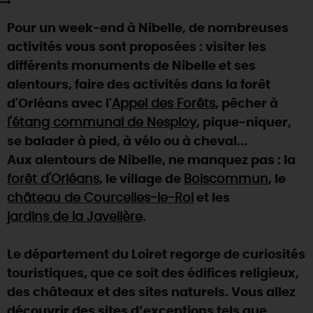
SE REPÉRER,
SE DÉPLACER
Visites
gourmandes
et
créatives
Des vacances auprès des animaux 🐎
Pour un week-end à Nibelle, de nombreuses
Vins et
vignobles
TOUTES LES ACTIVITÉS
INFOS &
SERVICES
(re)Découvrir les coulisses de la Faïencerie de
activités vous sont proposées : visiter les
Chic,
une aire de pique-nique
Gien !
différents monuments de Nibelle et ses
Par ici les
guinguettes
RÉSERVER
MAINTENANT
Expérimenter
les parcours Baludik
🕵️
alentours, faire des activités dans la forêt
Que rapporter du Loiret ?
d'Orléans avec l'
Appel des Forêts
, pêcher à
La Route des
Métiers d'Art
Une saison de festivals 🎉
l'étang communal de Nesploy
, pique-niquer,
TOUT L'ART DE VIVRE
se balader à pied, à vélo ou à cheval...
Rendez-vous de la nature en 2026
Aux alentours de Nibelle, ne manquez pas : la
Des sorties en famille dans le Loiret !
forêt d'Orléans
, le village de
Boiscommun
, le
Programme des animations "Loiret au fil de l'eau"
château de Courcelles-le-Roi
et les
2026
jardins de la Javelière
.
Où sortir ?
Le département du Loiret regorge de curiosités
touristiques, que ce soit des édifices religieux,
AUJOURD'HUI
des châteaux et des sites naturels. Vous allez
découvrir des sites d’exceptions tels que