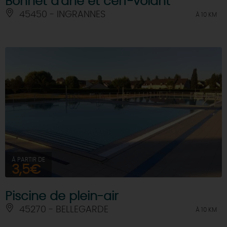
Bonnet d'âne et cerf-volant
45450 - INGRANNES
À 10 KM
À PARTIR DE
3,5€
Piscine de plein-air
45270 - BELLEGARDE
À 10 KM