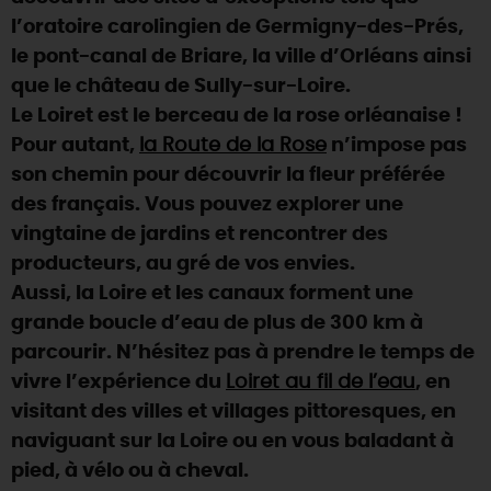
l’oratoire carolingien de Germigny-des-Prés,
DEMAIN
le pont-canal de Briare, la ville d’Orléans ainsi
que le château de Sully-sur-Loire.
Le Loiret est le berceau de la rose orléanaise !
CE WEEK-END
Pour autant,
la Route de la Rose
n’impose pas
son chemin pour découvrir la fleur préférée
CETTE SEMAINE
des français. Vous pouvez explorer une
vingtaine de jardins et rencontrer des
producteurs, au gré de vos envies.
TOUT L'AGENDA
Aussi, la Loire et les canaux forment une
grande boucle d’eau de plus de 300 km à
parcourir. N’hésitez pas à prendre le temps de
vivre l’expérience du
Loiret au fil de l’eau
, en
visitant des villes et villages pittoresques, en
naviguant sur la Loire ou en vous baladant à
pied, à vélo ou à cheval.