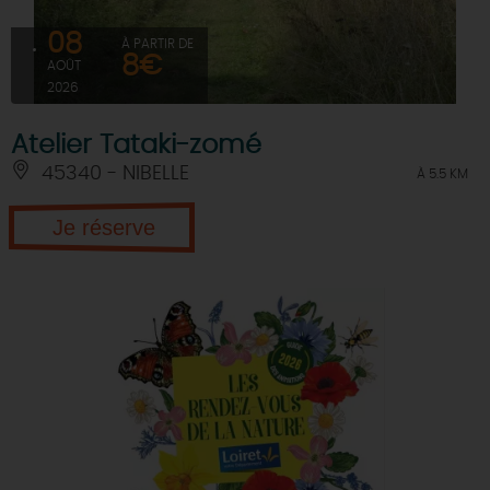
08
À PARTIR DE
8€
AOÛT
2026
Atelier Tataki-zomé
45340 - NIBELLE
À 5.5 KM
Je réserve