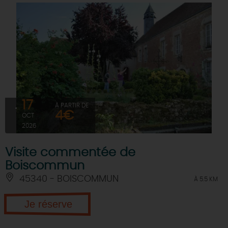
17
À PARTIR DE
4€
OCT
2026
Visite commentée de
Boiscommun
45340 - BOISCOMMUN
À 5.5 KM
Je réserve