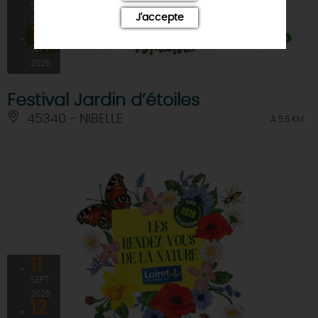
SEPT
J'accepte
2026
12
SEPT
2026
Festival Jardin d’étoiles
45340 - NIBELLE
À 5.5 KM
11
SEPT
2026
12