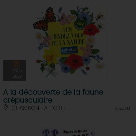
21
AOÛT
2026
A la découverte de la faune
crépusculaire
CHAMBON-LA-FORET
À 3.5 KM