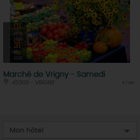
01
JANV
2026
31
DÉC
2026
Marché de Vrigny - Samedi
45300 - VRIGNY
À 7 KM
Mon hôtel