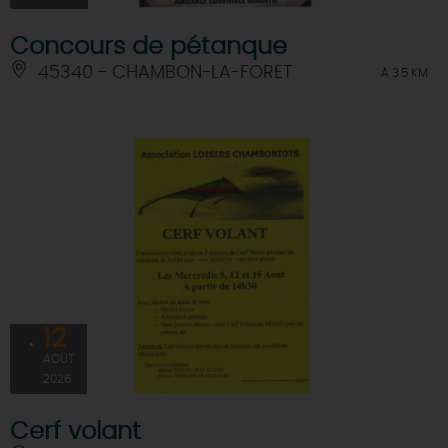
Concours de pétanque
45340 - CHAMBON-LA-FORET
À 3.5 KM
12
AOÛT
2026
Cerf volant