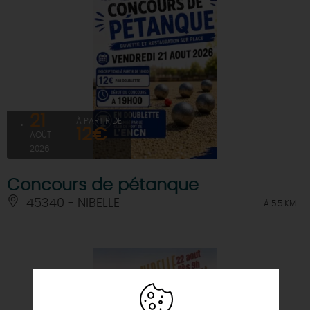
21
À PARTIR DE
12€
AOÛT
2026
Concours de pétanque
45340 - NIBELLE
À 5.5 KM