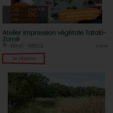
08
À PARTIR DE
8€
AOÛT
2026
Atelier impression végétale Tataki-
Zomé
45340 - NIBELLE
À 5.5 KM
Je réserve