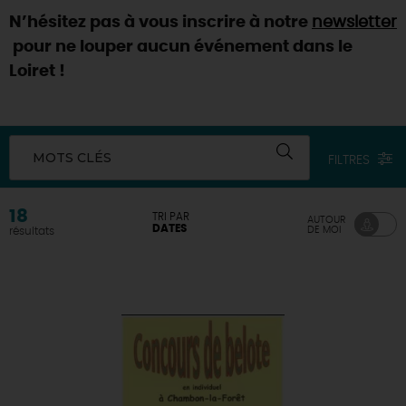
N’hésitez pas à vous inscrire à notre
newsletter
DEMAIN
pour ne louper aucun événement dans le
Loiret !
CE WEEK-END
MOTS CLÉS
FILTRES
CETTE SEMAINE
18
TRI PAR
AUTOUR
DATES
DE MOI
résultats
TOUT L'AGENDA