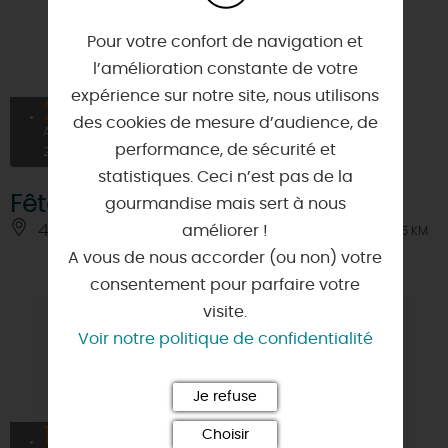
Pour votre confort de navigation et
l’amélioration constante de votre
expérience sur notre site, nous utilisons
22
des cookies de mesure d’audience, de
AOÛT
performance, de sécurité et
2026
statistiques. Ceci n’est pas de la
Fête de Nibelle - Vide Grenier
gourmandise mais sert à nous
45340 - NIBELLE
améliorer !
À 5.5 KM
A vous de nous accorder (ou non) votre
consentement pour parfaire votre
visite.
Voir notre politique de confidentialité
Je refuse
11
Choisir