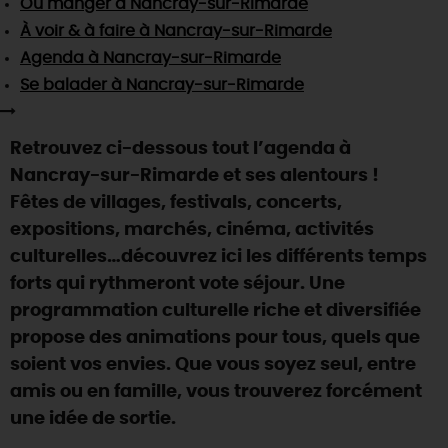
Où manger
à Nancray-sur-Rimarde
SE REPÉRER,
SE DÉPLACER
Visites
gourmandes
et
créatives
Des vacances auprès des animaux 🐎
À voir & à faire
à Nancray-sur-Rimarde
Vins et
vignobles
TOUTES LES ACTIVITÉS
INFOS &
SERVICES
Agenda
à Nancray-sur-Rimarde
(re)Découvrir les coulisses de la Faïencerie de
Chic,
une aire de pique-nique
Gien !
Se balader
à Nancray-sur-Rimarde
Par ici les
guinguettes
RÉSERVER
MAINTENANT
Expérimenter
les parcours Baludik
🕵️
Que rapporter du Loiret ?
Retrouvez ci-dessous tout l’agenda à
La Route des
Métiers d'Art
Une saison de festivals 🎉
Nancray-sur-Rimarde et ses alentours !
TOUT L'ART DE VIVRE
Fêtes de villages, festivals, concerts,
Rendez-vous de la nature en 2026
expositions, marchés, cinéma, activités
Des sorties en famille dans le Loiret !
culturelles…découvrez ici les différents temps
Programme des animations "Loiret au fil de l'eau"
forts qui rythmeront vote séjour. Une
2026
programmation culturelle riche et diversifiée
Où sortir ?
propose des animations pour tous, quels que
soient vos envies. Que vous soyez seul, entre
amis ou en famille, vous trouverez forcément
AUJOURD'HUI
une idée de sortie.