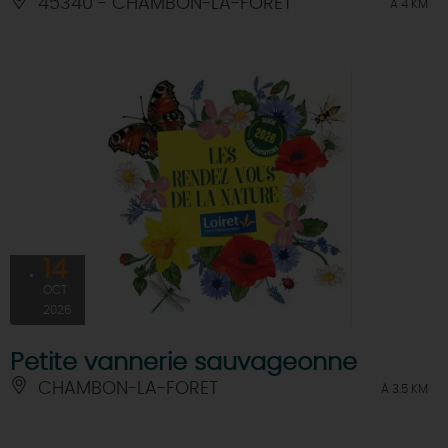
45340 - CHAMBON-LA-FORET
À 4 KM
14
OCT
2026
Petite vannerie sauvageonne
CHAMBON-LA-FORET
À 3.5 KM