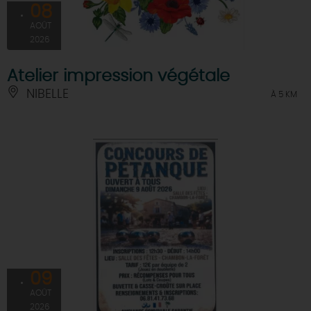
08
AOÛT
2026
Atelier impression végétale
NIBELLE
À 5 KM
09
AOÛT
2026