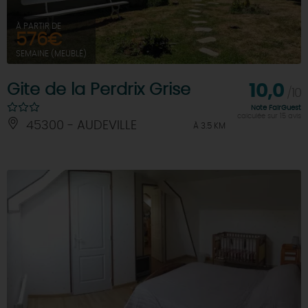
À PARTIR DE
576€
SEMAINE (MEUBLÉ)
Gite de la Perdrix Grise
10,0
/10
Note FairGuest
calculée sur 15 avis
45300 - AUDEVILLE
À 3.5 KM