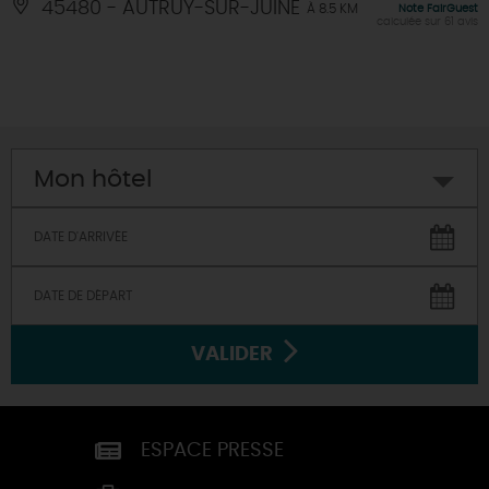
45480 - AUTRUY-SUR-JUINE
À 8.5 KM
Note FairGuest
calculée sur 61 avis
Mon hôtel
VALIDER
ESPACE PRESSE