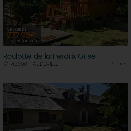
À PARTIR DE
277,95€
SEMAINE (MEUBLÉ)
Roulotte de la Perdrix Grise
45300 - AUDEVILLE
À 3.5 KM