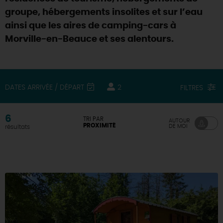
groupe, hébergements insolites et sur l’eau
DEMAIN
ainsi que les aires de camping-cars à
Morville-en-Beauce et ses alentours.
CE WEEK-END
DATES ARRIVÉE / DÉPART
2
FILTRES
CETTE SEMAINE
6
TRI PAR
AUTOUR
PROXIMITÉ
DE MOI
résultats
TOUT L'AGENDA