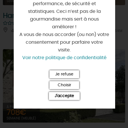
SEMAINE (MEUBLÉ)
performance, de sécurité et
statistiques. Ceci n’est pas de la
Hameau de Folleville
gourmandise mais sert à nous
améliorer !
45300 - CESARVILLE-DOSSAINVILLE
À 6.5 KM
A vous de nous accorder (ou non) votre
consentement pour parfaire votre
visite.
Voir notre politique de confidentialité
Je refuse
Choisir
J'accepte
À PARTIR DE
708€
SEMAINE (MEUBLÉ)