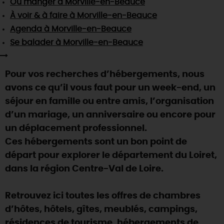
Où manger
à Morville-en-Beauce
SE REPÉRER,
SE DÉPLACER
Visites
gourmandes
et
créatives
Des vacances auprès des animaux 🐎
À voir & à faire
à Morville-en-Beauce
Vins et
vignobles
TOUTES LES ACTIVITÉS
INFOS &
SERVICES
Agenda
à Morville-en-Beauce
(re)Découvrir les coulisses de la Faïencerie de
Chic,
une aire de pique-nique
Gien !
Se balader
à Morville-en-Beauce
Par ici les
guinguettes
RÉSERVER
MAINTENANT
Expérimenter
les parcours Baludik
🕵️
Que rapporter du Loiret ?
Pour vos recherches d’hébergements, nous
La Route des
Métiers d'Art
Une saison de festivals 🎉
avons ce qu’il vous faut pour un week-end, un
TOUT L'ART DE VIVRE
séjour en famille ou entre amis, l’organisation
Rendez-vous de la nature en 2026
d’un mariage, un anniversaire ou encore pour
Des sorties en famille dans le Loiret !
un déplacement professionnel.
Programme des animations "Loiret au fil de l'eau"
Ces hébergements sont un bon point de
2026
départ pour explorer le département du Loiret,
Où sortir ?
dans la région Centre-Val de Loire.
Retrouvez ici toutes les offres de chambres
AUJOURD'HUI
d’hôtes, hôtels, gîtes, meublés, campings,
résidences de tourisme, hébergements de