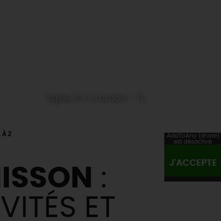
Eglise © C.Cardon - TL
 À Z
AddToAny (share)
est désactivé.
J'ACCEPTE
ISSON
:
VITÉS ET