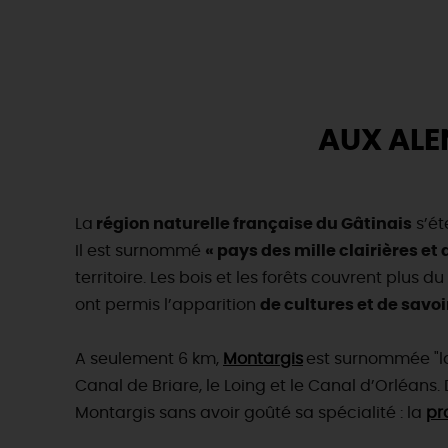
H
AUX AL
La
région naturelle française du Gâtinais
s’ét
Il est surnommé
« pays des mille clairières et 
territoire. Les bois et les forêts couvrent plus 
ont permis l’apparition
de cultures et de savoi
A seulement 6 km,
Montargis
est surnommée "la 
Canal de Briare, le Loing et le Canal d’Orléans
Montargis sans avoir goûté sa spécialité : la
pr