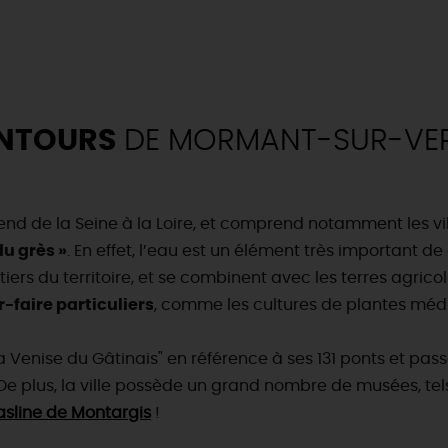
Visites gourmandes et cr
ÉBERGEMENTS
MAINTENANT
TOUT L'AGENDA
RÉSERVER
Où sortir ?
INSOLITES
MAINTENAN
TOUTES LES VISITES
TOUTES LES ACTIVITÉS
ENTOURS
DE MORMANT-SUR-VERN
end de la Seine à la Loire, et comprend notamment les vil
du grès »
. En effet, l’eau est un élément très important de 
du tiers du territoire, et se combinent avec les terres agri
r-faire particuliers
, comme les cultures de plantes méd
Venise du Gâtinais" en référence à ses 131 ponts et passer
. De plus, la ville possède un grand nombre de musées, tel
asline de Montargis
!