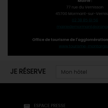
Mairie :
77 rue du Vernisson
45700 Mormant-sur-Vernis
02 38 85 61 56
mairiedemormant@orange
Office de tourisme de l'agglomération
www.tourisme-montargis.
JE RÉSERVE
Mon hôtel
ESPACE PRESSE