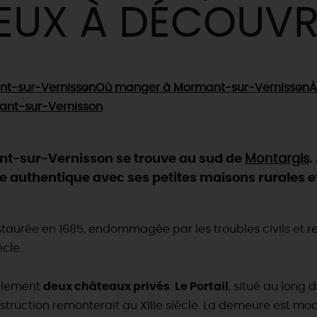
IEUX À DÉCOUVR
t-sur-Vernisson
Où manger
à Mormant-sur-Vernisson
À
nt-sur-Vernisson
nt-sur-Vernisson se trouve au sud de
Montargis
.
authentique avec ses petites maisons rurales et
estaurée en 1685, endommagée par les troubles civils et re
ècle.
galement
deux châteaux privés
.
Le Portail
, situé au long 
nstruction remonterait au XIIIe siècle. La demeure est mode