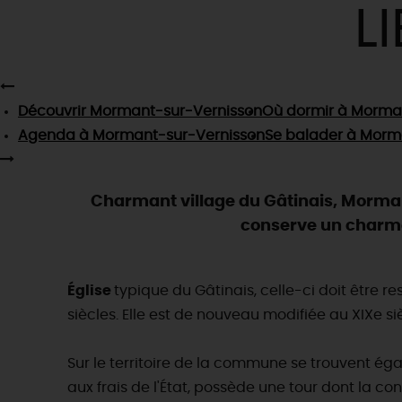
L
Découvrir
Mormant-sur-Vernisson
Où dormir
à Morman
Agenda
à Mormant-sur-Vernisson
Se balader
à Morma
Charmant village du Gâtinais, Morma
conserve un charme 
Église
typique du Gâtinais, celle-ci doit être r
siècles. Elle est de nouveau modifiée au XIXe si
Sur le territoire de la commune se trouvent é
aux frais de l'État, possède une tour dont la co