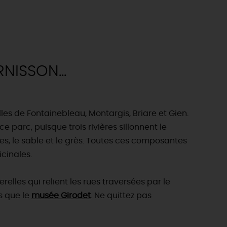
éatives
Le Gâtinais
Sacré patrimoine religieux
T
L'oratoire carolingien de Germigny-
des-Prés
Le Loiret, un département fleuri
ISSON...
les de Fontainebleau, Montargis, Briare et Gien.
ce parc, puisque trois rivières sillonnent le
coles, le sable et le grès. Toutes ces composantes
icinales.
elles qui relient les rues traversées par le
s que le
musée Girodet
. Ne quittez pas