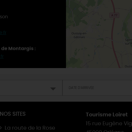
son
.fr
 de Montargis :
fr
NOS SITES
Tourisme Loiret
15 rue Eugène Vi
La route de la Rose