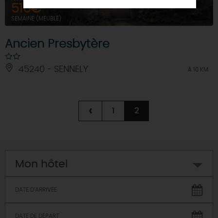
516€
SEMAINE (MEUBLÉ)
Ancien Presbytère
45240 - SENNELY
À 10 KM
‹
1
2
Mon hôtel