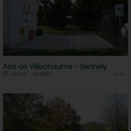
Aire de Villechaume - Sennely
45240 - SENNELY
À 9 KM