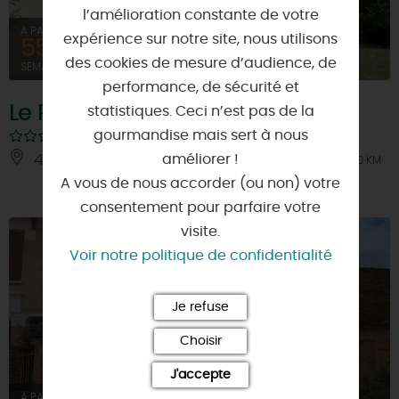
l’amélioration constante de votre
À PARTIR DE
expérience sur notre site, nous utilisons
550€
des cookies de mesure d’audience, de
SEMAINE (MEUBLÉ)
performance, de sécurité et
Le Relais Solognot - Gîte
statistiques. Ceci n’est pas de la
gourmandise mais sert à nous
améliorer !
45240 - SENNELY
À 10 KM
A vous de nous accorder (ou non) votre
consentement pour parfaire votre
visite.
Voir notre politique de confidentialité
Je refuse
Choisir
J'accepte
À PARTIR DE