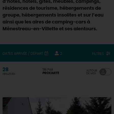
d’hôtes, hôtels, gîtes, meublés, campings,
résidences de tourisme, hébergements de
DEMAIN
groupe, hébergements insolites et sur l’eau
ainsi que les aires de camping-cars à
CE WEEK-END
Ménestreau-en-Villette et ses alentours.
CETTE SEMAINE
DATES ARRIVÉE / DÉPART
2
FILTRES
TOUT L'AGENDA
28
TRI PAR
AUTOUR
PROXIMITÉ
DE MOI
résultats