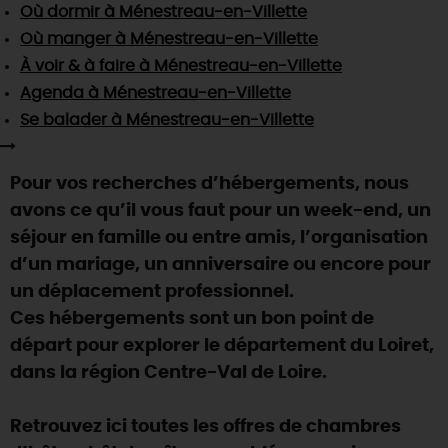
SE REPÉRER,
SE DÉPLACER
Où dormir
à Ménestreau-en-Villette
Visites
gourmandes
et
créatives
Des vacances auprès des animaux 🐎
Où manger
à Ménestreau-en-Villette
Vins et
vignobles
TOUTES LES ACTIVITÉS
INFOS &
SERVICES
(re)Découvrir les coulisses de la Faïencerie de
À voir & à faire
à Ménestreau-en-Villette
Chic,
une aire de pique-nique
Gien !
Agenda
à Ménestreau-en-Villette
Par ici les
guinguettes
RÉSERVER
MAINTENANT
Expérimenter
les parcours Baludik
🕵️
Se balader
à Ménestreau-en-Villette
Que rapporter du Loiret ?
La Route des
Métiers d'Art
Une saison de festivals 🎉
Pour vos recherches d’hébergements, nous
TOUT L'ART DE VIVRE
Rendez-vous de la nature en 2026
avons ce qu’il vous faut pour un week-end, un
séjour en famille ou entre amis, l’organisation
Des sorties en famille dans le Loiret !
d’un mariage, un anniversaire ou encore pour
Programme des animations "Loiret au fil de l'eau"
un déplacement professionnel.
2026
Ces hébergements sont un bon point de
Où sortir ?
départ pour explorer le département du Loiret,
dans la région Centre-Val de Loire.
AUJOURD'HUI
Retrouvez ici toutes les offres de chambres