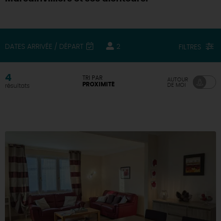
DEMAIN
DATES ARRIVÉE / DÉPART
2
FILTRES
CE WEEK-END
4
TRI PAR
AUTOUR
PROXIMITÉ
DE MOI
résultats
CETTE SEMAINE
TOUT L'AGENDA