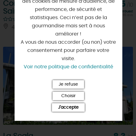
des cookies de mesure d’audience, de
Comfort hôtel : Relais
7,5
/10
performance, de sécurité et
Saint Georges
Note FairGuest
calculée sur 1195 avis
statistiques. Ceci n’est pas de la
gourmandise mais sert à nous
45300 - PITHIVIERS
À 5 KM
améliorer !
A vous de nous accorder (ou non) votre
consentement pour parfaire votre
visite.
Voir notre politique de confidentialité
Je refuse
Choisir
J'accepte