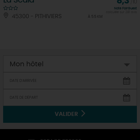
La Scala
8,3
/10
Note FairGuest
calculée sur 281 avis
45300 - PITHIVIERS
À 5.5 KM
Mon hôtel
VALIDER