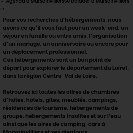
Agenda
à Marsainvilliers
Se balader
à Marsainvilliers
SE REPÉRER,
SE DÉPLACER
Visites
gourmandes
et
créatives
Des vacances auprès des animaux 🐎
Vins et
vignobles
TOUTES LES ACTIVITÉS
INFOS &
SERVICES
(re)Découvrir les coulisses de la Faïencerie de
Pour vos recherches d’hébergements, nous
Chic,
une aire de pique-nique
Gien !
avons ce qu’il vous faut pour un week-end, un
Par ici les
guinguettes
RÉSERVER
MAINTENANT
Expérimenter
les parcours Baludik
🕵️
séjour en famille ou entre amis, l’organisation
Que rapporter du Loiret ?
d’un mariage, un anniversaire ou encore pour
La Route des
Métiers d'Art
Une saison de festivals 🎉
un déplacement professionnel.
TOUT L'ART DE VIVRE
Ces hébergements sont un bon point de
Rendez-vous de la nature en 2026
départ pour explorer le département du Loiret,
Des sorties en famille dans le Loiret !
dans la région Centre-Val de Loire.
Programme des animations "Loiret au fil de l'eau"
2026
Retrouvez ici toutes les offres de chambres
Où sortir ?
d’hôtes, hôtels, gîtes, meublés, campings,
résidences de tourisme, hébergements de
groupe, hébergements insolites et sur l’eau
AUJOURD'HUI
ainsi que les aires de camping-cars à
Marsainvilliers et ses alentours.