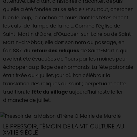
attentive. Elle a tant d’histoires à raconter, depuis
qu’elle a été fondée au Xe siècle ! Et surtout, cherchez
DEMAIN
bien le loup, le cochon et l’ours dont les têtes ornent
les culs-de-lampe de la nef… Comme l’église de
CE WEEK-END
Saint-Martin d’Ocre, d’Ouzouer-sur-Loire ou de Saint-
Martin-d ’Abbat, elle doit son nom au passage, en
l'an 887, du
retour des reliques
de Saint-Martin qui
CETTE SEMAINE
avaient été évacuées de Tours par les moines pour
échapper au pillage des Normands. La fête patronale
était fixée au 4 juillet, jour où l’on célébrait la
TOUT L'AGENDA
translation des reliques du saint ; perpétuant cette
tradition, la
fête du village
aujourd’hui reste le 1er
dimanche de juillet.
LE PRESSOIR, TÉMOIN DE LA VITICULTURE AU
XVIIIE SIÈCLE