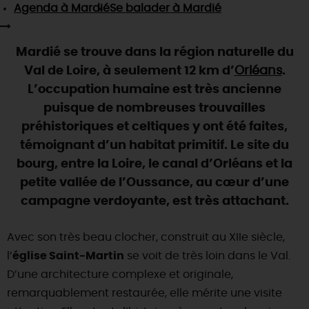
SE REPÉRER,
SE DÉPLACER
Agenda
à Mardié
Se balader
à Mardié
Visites
gourmandes
et
créatives
Des vacances auprès des animaux 🐎
Vins et
vignobles
TOUTES LES ACTIVITÉS
INFOS &
SERVICES
(re)Découvrir les coulisses de la Faïencerie de
Chic,
une aire de pique-nique
Mardié se trouve dans la région naturelle du
Gien !
Par ici les
guinguettes
Val de Loire, à seulement 12 km d’
Orléans
.
RÉSERVER
MAINTENANT
Expérimenter
les parcours Baludik
🕵️
Que rapporter du Loiret ?
L’occupation humaine est très ancienne
La Route des
Métiers d'Art
puisque de nombreuses trouvailles
Une saison de festivals 🎉
préhistoriques et celtiques y ont été faites,
TOUT L'ART DE VIVRE
Rendez-vous de la nature en 2026
témoignant d’un habitat primitif. Le site du
bourg, entre la Loire, le canal d’Orléans et la
Des sorties en famille dans le Loiret !
petite vallée de l’Oussance, au cœur d’une
Programme des animations "Loiret au fil de l'eau"
campagne verdoyante, est très attachant.
2026
Où sortir ?
Avec son très beau clocher, construit au XIIe siècle,
l’
église Saint-Martin
se voit de très loin dans le Val.
D’une architecture complexe et originale,
AUJOURD'HUI
remarquablement restaurée, elle mérite une visite