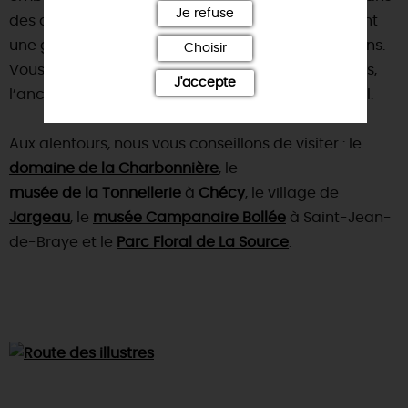
Je refuse
des anglais. Ses bords de Loire réaménagés offrent
une grande diversité d’ambiances selon les saisons.
Choisir
Vous pouvez y admirer l’écluse du canal d’Orléans,
J'accepte
l’ancien port datant du XIXe siècle et le Pont Royal.
Aux alentours, nous vous conseillons de visiter : le
domaine de la Charbonnière
, le
musée de la Tonnellerie
à
Chécy
, le village de
Jargeau
, le
musée Campanaire Bollée
à Saint-Jean-
de-Braye et le
Parc Floral de La Source
.