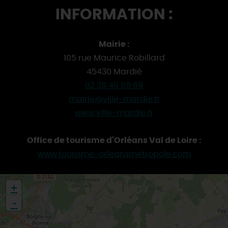
INFORMATION :
Mairie :
105 rue Maurice Robillard
45430 Mardié
02 38 46 69 69
mairie@ville-mardie.fr
www.ville-mardie.fr
Office de tourisme d'Orléans Val de Loire :
www.tourisme-orleansmetropole.com
+
-