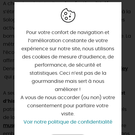
A cheval sur la Loire, l’
agglomération d’Orléans
s’étire de la Beauce et de la forêt d’Orléans jusqu’à la
Sologne. Elle a connu au XIXe siècle un essor de ses
activités industrielles avant d’être gravement
Pour votre confort de navigation et
bombardée pendant la Seconde Guerre mondiale. La
l’amélioration constante de votre
métropole Orléans s’emploie à développer
expérience sur notre site, nous utilisons
l’économie, la culture et l’enseignement, tout en
des cookies de mesure d’audience, de
affirmant son rôle de
capitale régionale
. A Saint-
performance, de sécurité et
Denis-de-l'Hôtel, il y a l'
aéroport Orléans Loire Valley
statistiques. Ceci n’est pas de la
qui propose aussi la location de salle.
gourmandise mais sert à nous
améliorer !
A seulement 12 km,
Orléans
labélisée
« Ville d’art et
A vous de nous accorder (ou non) votre
d’histoire »
peut être fière de son histoire et de
consentement pour parfaire votre
patrimoine avec la
cathédrale
, les nombreux hôtels
visite.
de la Renaissance ou encore le très riche
Voir notre politique de confidentialité
musée des Beaux-Arts
.
Jeanne d’Arc
est une figure
emblématique, en effet, elle a libéré la ville d’Orléans