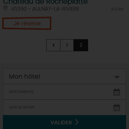
Château de Rocheplatte
45390 - AULNAY-LA-RIVIERE
À 12 KM
Je réserve
‹
1
2
Mon hôtel
VALIDER