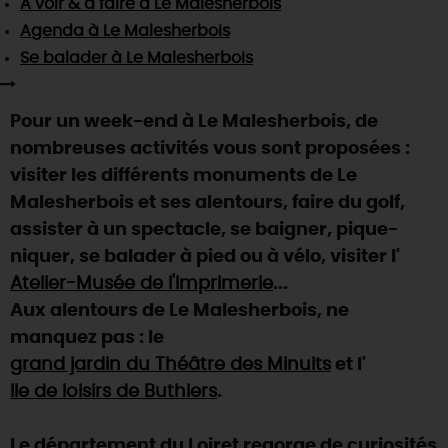
À voir & à faire
à Le Malesherbois
SE REPÉRER,
SE DÉPLACER
Visites
gourmandes
et
créatives
Des vacances auprès des animaux 🐎
Agenda
à Le Malesherbois
Vins et
vignobles
TOUTES LES ACTIVITÉS
INFOS &
SERVICES
Se balader
à Le Malesherbois
(re)Découvrir les coulisses de la Faïencerie de
Chic,
une aire de pique-nique
Gien !
Par ici les
guinguettes
RÉSERVER
MAINTENANT
Expérimenter
les parcours Baludik
🕵️
Pour un week-end à Le Malesherbois, de
Que rapporter du Loiret ?
nombreuses activités vous sont proposées :
La Route des
Métiers d'Art
Une saison de festivals 🎉
visiter les différents monuments de Le
TOUT L'ART DE VIVRE
Malesherbois et ses alentours, faire du golf,
Rendez-vous de la nature en 2026
assister à un spectacle, se baigner, pique-
Des sorties en famille dans le Loiret !
niquer, se balader à pied ou à vélo, visiter l'
Programme des animations "Loiret au fil de l'eau"
Atelier-Musée de l'Imprimerie
...
2026
Aux alentours de Le Malesherbois, ne
Où sortir ?
manquez pas : le
grand jardin du Théâtre des Minuits
et l'
Ile de loisirs de Buthiers
.
AUJOURD'HUI
Le département du Loiret regorge de curiosités