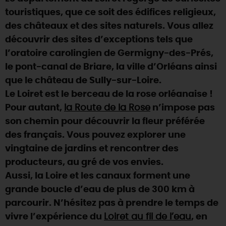
touristiques, que ce soit des édifices religieux,
DEMAIN
des châteaux et des sites naturels. Vous allez
découvrir des sites d’exceptions tels que
l’oratoire carolingien de Germigny-des-Prés,
CE WEEK-END
le pont-canal de Briare, la ville d’Orléans ainsi
que le château de Sully-sur-Loire.
CETTE SEMAINE
Le Loiret est le berceau de la rose orléanaise !
Pour autant,
la Route de la Rose
n’impose pas
son chemin pour découvrir la fleur préférée
TOUT L'AGENDA
des français. Vous pouvez explorer une
vingtaine de jardins et rencontrer des
producteurs, au gré de vos envies.
Aussi, la Loire et les canaux forment une
grande boucle d’eau de plus de 300 km à
parcourir. N’hésitez pas à prendre le temps de
vivre l’expérience du
Loiret au fil de l’eau
, en