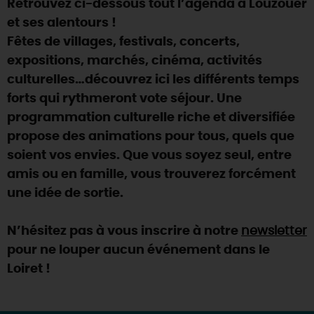
Retrouvez ci-dessous tout l’agenda à Louzouer
SE REPÉRER,
SE DÉPLACER
Visites
gourmandes
et
créatives
Des vacances auprès des animaux 🐎
et ses alentours !
Vins et
vignobles
TOUTES LES ACTIVITÉS
INFOS &
SERVICES
Fêtes de villages, festivals, concerts,
(re)Découvrir les coulisses de la Faïencerie de
Chic,
une aire de pique-nique
Gien !
expositions, marchés, cinéma, activités
Par ici les
guinguettes
RÉSERVER
MAINTENANT
culturelles…découvrez ici les différents temps
Expérimenter
les parcours Baludik
🕵️
Que rapporter du Loiret ?
forts qui rythmeront vote séjour. Une
La Route des
Métiers d'Art
Une saison de festivals 🎉
programmation culturelle riche et diversifiée
propose des animations pour tous, quels que
TOUT L'ART DE VIVRE
Rendez-vous de la nature en 2026
soient vos envies. Que vous soyez seul, entre
Des sorties en famille dans le Loiret !
amis ou en famille, vous trouverez forcément
une idée de sortie.
Programme des animations "Loiret au fil de l'eau"
2026
N’hésitez pas à vous inscrire à notre
newsletter
Où sortir ?
pour ne louper aucun événement dans le
Loiret !
AUJOURD'HUI