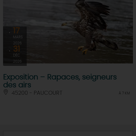
17
MARS
2026
31
DÉC
2026
Exposition – Rapaces, seigneurs
des airs
45200 - PAUCOURT
À 7 KM