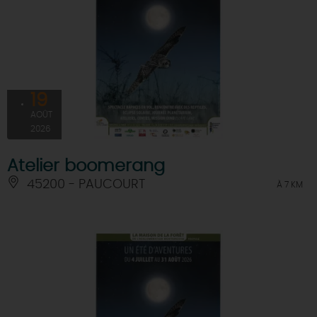
19
AOÛT
2026
Atelier boomerang
45200 - PAUCOURT
À 7 KM