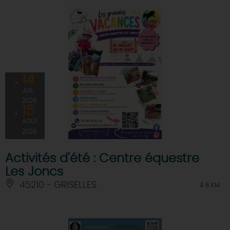
14
JUIL
2026
15
AOÛT
2026
Activités d'été : Centre équestre
Les Joncs
45210 - GRISELLES
À 6 KM