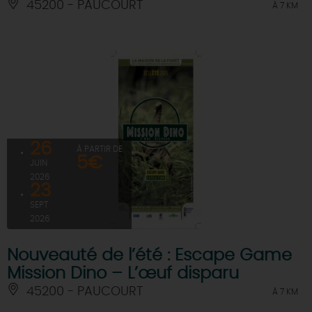
45200 - PAUCOURT
À 7 KM
26
À PARTIR DE
5€
JUIN
2026
23
SEPT
2026
Nouveauté de l’été : Escape Game
Mission Dino – L’œuf disparu
45200 - PAUCOURT
À 7 KM