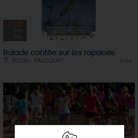
26
AOÛT
2026
Balade contée sur les rapaces
45200 - PAUCOURT
À 7 KM