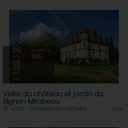
06
À PARTIR DE
8€
JUIN
2026
28
SEPT
2026
Visite du château et jardin du
Bignon MIrabeau
45210 - FERRIERES-EN-GATINAIS
À 8 KM