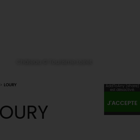
Château © Tourisme Loiret
LOURY
AddToAny (share)
est désactivé.
J'ACCEPTE
LOURY