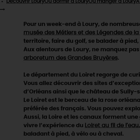
Découvrir
Loury
Où dormir
à Loury
Où manger
à Loury
À
Pour un week-end à Loury, de nombreuses
musée des Métiers et des Légendes de la 
territoire, faire du golf, se balader à pied,
Aux alentours de Loury, ne manquez pas :
arboretum des Grandes Bruyères
.
Le département du Loiret regorge de curios
Vous allez découvrir des sites d’exceptio
d’Orléans ainsi que le château de Sully-s
Le Loiret est le berceau de la rose orléan
préférée des français. Vous pouvez explo
Aussi, la Loire et les canaux forment un
vivre l’expérience du
Loiret au fil de l’eau
baladant à pied, à vélo ou à cheval.