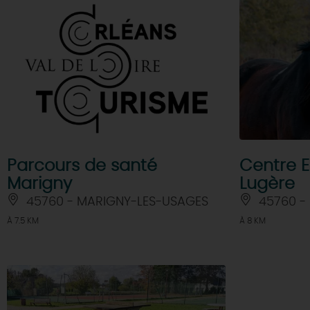
Parcours de santé
Centre E
Marigny
Lugère
45760 - MARIGNY-LES-USAGES
45760 -
À 7.5 KM
À 8 KM