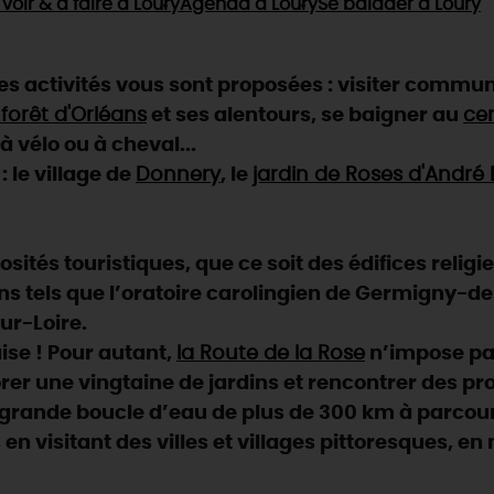
 voir & à faire
à Loury
Agenda
à Loury
Se balader
à Loury
 activités vous sont proposées : visiter commun
forêt d'Orléans
et ses alentours, se baigner au
ce
 à vélo ou à cheval...
 le village de
Donnery
, le
jardin de Roses d'André 
ités touristiques, que ce soit des édifices religi
ns tels que l’oratoire carolingien de Germigny-des-
ur-Loire.
aise ! Pour autant,
la Route de la Rose
n’impose pas
rer une vingtaine de jardins et rencontrer des pr
e grande boucle d’eau de plus de 300 km à parcour
, en visitant des villes et villages pittoresques, e