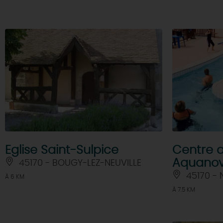
Eglise Saint-Sulpice
Centre 
Aquano
45170 - BOUGY-LEZ-NEUVILLE
45170 - 
À 6 KM
À 7.5 KM