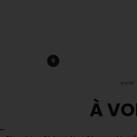
A VOIR
À VO