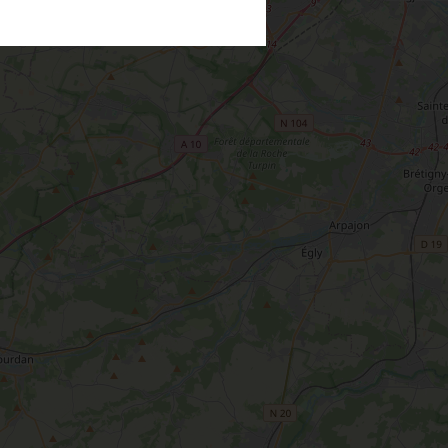
Au détour des plus beaux villages du
Loiret
Le château de Sully-sur-Loire
udiques
Meung-sur-Loire
aludik
La Beauce
éatives
Le Gâtinais
Sacré patrimoine religieux
T
L'oratoire carolingien de Germigny-
des-Prés
Le Loiret, un département fleuri