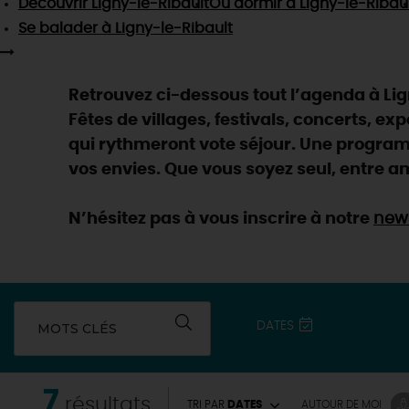
Découvrir
Ligny-le-Ribault
Où dormir
à Ligny-le-Ribau
Se balader
à Ligny-le-Ribault
Retrouvez ci-dessous tout l’agenda à Lign
Fêtes de villages, festivals, concerts, ex
qui rythmeront vote séjour. Une programm
vos envies. Que vous soyez seul, entre am
N’hésitez pas à vous inscrire à notre
news
DATES
MOTS CLÉS
7
résultats
TRI PAR
DATES
AUTOUR
DE MOI