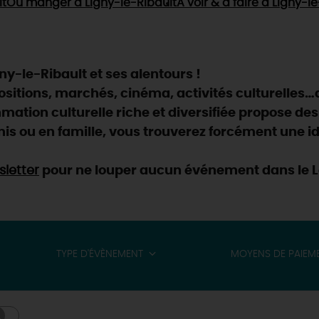
lt
Où manger
à Ligny-le-Ribault
À voir & à faire
à Ligny-le
y-le-Ribault et ses alentours !
positions, marchés, cinéma, activités culturelles…
ation culturelle riche et diversifiée propose des
is ou en famille, vous trouverez forcément une id
letter
pour ne louper aucun événement dans le Lo
TYPE D'ÉVÈNEMENT
MOYENS DE PAIEM