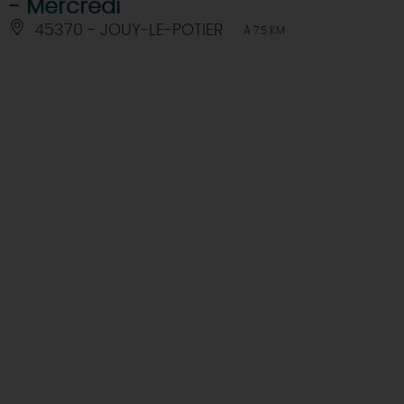
- Mercredi
45370 - JOUY-LE-POTIER
À 7.5 KM