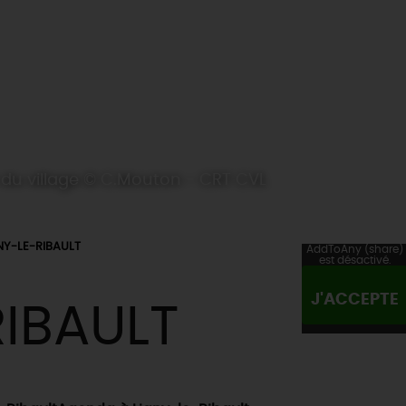
du village © C.Mouton - CRT CVL
NY-LE-RIBAULT
AddToAny (share)
est désactivé.
J'ACCEPTE
RIBAULT