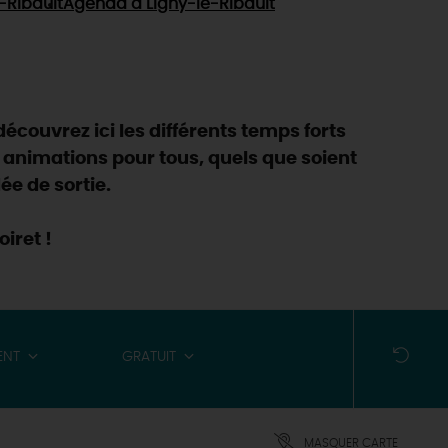
-Ribault
Agenda
à Ligny-le-Ribault
découvrez ici les différents temps forts
 animations pour tous, quels que soient
ée de sortie.
iret !
ENT
GRATUIT
MASQUER CARTE