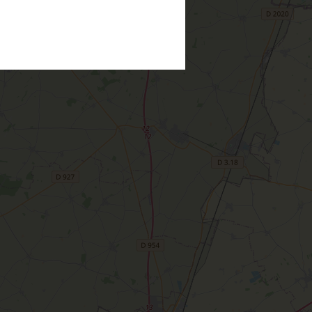
Montargis, Venise du Gâtinais
Nous contacter
La route de la rose
CETTE SEMAINE
Au détour des plus beaux villages du
Loiret
Le château de Sully-sur-Loire
udiques
Meung-sur-Loire
aludik
La Beauce
éatives
Le Gâtinais
Sacré patrimoine religieux
T
L'oratoire carolingien de Germigny-
des-Prés
Le Loiret, un département fleuri