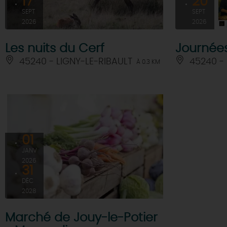
17
20
SEPT
SEPT
2026
2026
Les nuits du Cerf
Journées
45240 - LIGNY-LE-RIBAULT
45240 - 
À 0.3 KM
01
JANV
2026
31
DÉC
2028
Marché de Jouy-le-Potier